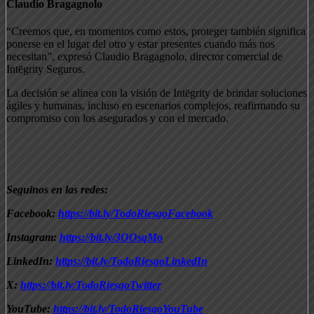
Claudio Bragagnolo
“Creemos que, en momentos como estos, proteger también significa
ponerse en el lugar del otro y estar presentes cuando más nos
necesitan”, expresó Claudio Bragagnolo, director comercial de
Intēgrity Seguros.
La decisión se alinea con la visión de Intēgrity de brindar soluciones
ágiles y humanas, incluso en escenarios complejos, reafirmando su
compromiso con los asegurados y con el mercado.
Seguinos en las redes:
Facebook:
https://bit.ly/TodoRiesgoFacebook
Instagram:
https://bit.ly/3OOsqMo
LinkedIn:
https://bit.ly/TodoRiesgoLinkedIn
X:
https://bit.ly/TodoRiesgoTwitter
YouTube:
https://bit.ly/TodoRiesgoYouTube