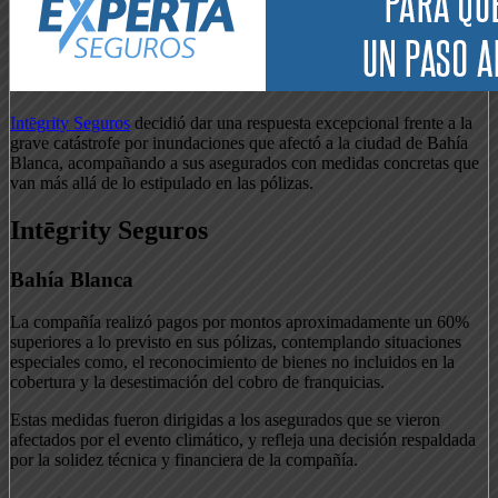
Intēgrity Seguros
decidió dar una respuesta excepcional frente a la
grave catástrofe por inundaciones que afectó a la ciudad de Bahía
Blanca, acompañando a sus asegurados con medidas concretas que
van más allá de lo estipulado en las pólizas.
Intēgrity Seguros
Bahía Blanca
La compañía realizó pagos por montos aproximadamente un 60%
superiores a lo previsto en sus pólizas, contemplando situaciones
especiales como, el reconocimiento de bienes no incluidos en la
cobertura y la desestimación del cobro de franquicias.
Estas medidas fueron dirigidas a los asegurados que se vieron
afectados por el evento climático, y refleja una decisión respaldada
por la solidez técnica y financiera de la compañía.