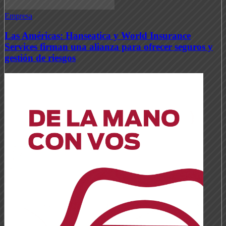
Empresa
Las Américas: Hanseatica y World Insurance
Services firman una alianza para ofrecer seguros y
gestión de riesgos