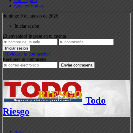
Ondaseguro
Quienes Somos
domingo 9 de agosto de 2026
Iniciar sesión
¡Bienvenido! Ingresa en tu cuenta
¿Olvidaste tu contraseña?
Recupera tu contraseña
Todo
Riesgo
Home