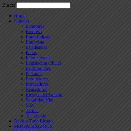
Buscar
Home
Noticias
Economia
Empresa
Entre Polizas
Entrevista
Estadisticas
Fallos
Internacional
Legislacion Oficial
Patrimoniales
Personas
Productores
Proveedores
Reaseguros
Riesgos del Trabajo
Seguridad Vial
SSN
Tarifas
Tecnologia
Revista Todo Riesgo
PRODUSEGUROS