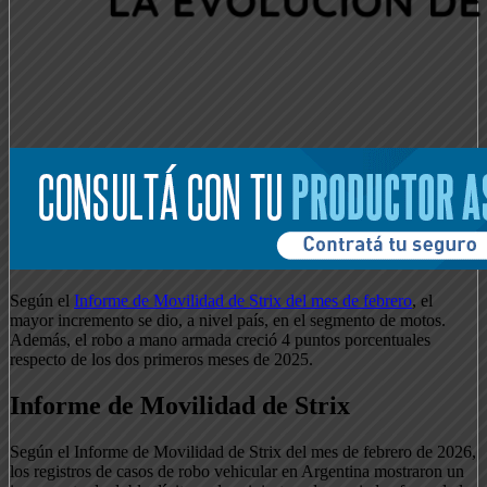
Según el
Informe de Movilidad de Strix del mes de febrero
, el
mayor incremento se dio, a nivel país, en el segmento de motos.
Además, el robo a mano armada creció 4 puntos porcentuales
respecto de los dos primeros meses de 2025.
Informe de Movilidad de Strix
Según el Informe de Movilidad de Strix del mes de febrero de 2026,
los registros de casos de robo vehicular en Argentina mostraron un