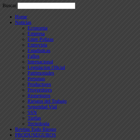
Buscar
Home
Noticias
Economia
Empresa
Entre Polizas
Entrevista
Estadisticas
Fallos
Internacional
Legislacion Oficial
Patrimoniales
Personas
Productores
Proveedores
Reaseguros
Riesgos del Trabajo
Seguridad Vial
SSN
Tarifas
Tecnologia
Revista Todo Riesgo
PRODUSEGUROS