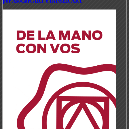
por Asociart ART e IAPSER ART