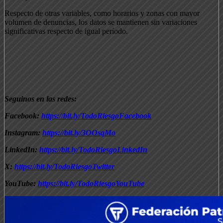
Respecto de otras variables, como horarios y zonas con mayor
volumen de denuncias, los datos se mantienen sin variaciones
significativas respecto de igual período.
Seguinos en las redes:
Facebook:
https://bit.ly/TodoRiesgoFacebook
Instagram:
https://bit.ly/3OOsqMo
LinkedIn:
https://bit.ly/TodoRiesgoLinkedIn
X:
https://bit.ly/TodoRiesgoTwitter
YouTube:
https://bit.ly/TodoRiesgoYouTube