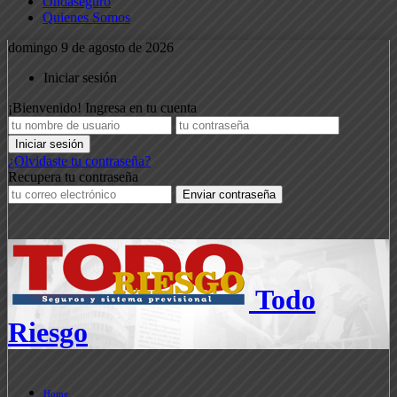
Ondaseguro
Quienes Somos
domingo 9 de agosto de 2026
Iniciar sesión
¡Bienvenido! Ingresa en tu cuenta
¿Olvidaste tu contraseña?
Recupera tu contraseña
Todo
Riesgo
Home