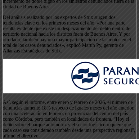
incremento de doble dígito en los siniestros denunciados fuera de la
ciudad de Buenos Aires.
Del análisis realizado por los expertos de Strix surgen dos
tendencias clave en los primeros meses del año. «Por una parte
resulta evidente que existe un desplazamiento del delito dentro del
territorio nacional hacia los distritos fuera de Buenos Aires. Y por
otro lado, también hay una mayor participación de las motos en el
total de los casos denunciados», explicó Martín Py, gerente de
Alianzas Estratégicas de Strix.
Así, según el informe, entre enero y febrero de 2026, el número de
denuncias aumentó 18% respecto de iguales meses del año anterior,
con una aceleración en febrero, en provincias del centro del país
como Córdoba, pero también en localidades de frontera. “Hoy el
delito sobre el parque automotriz y el sector logístico requiere que
cada caso sea considerado también desde una perspectiva regional”,
afirmó el directivo.