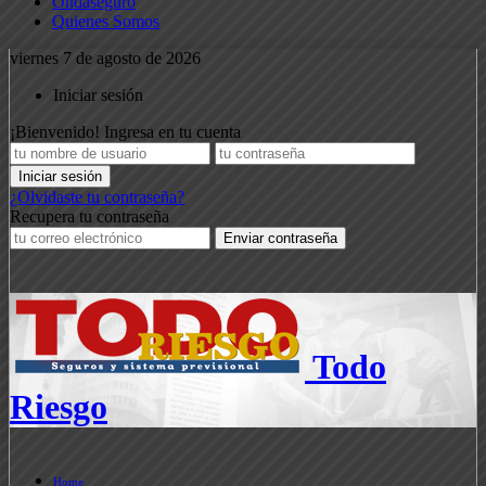
Ondaseguro
Quienes Somos
viernes 7 de agosto de 2026
Iniciar sesión
¡Bienvenido! Ingresa en tu cuenta
¿Olvidaste tu contraseña?
Recupera tu contraseña
Todo
Riesgo
Home