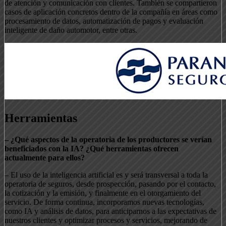
de atención y comunicación con clientes. También se compartieron
casos de aplicación concretos dentro de la compañía en áreas como
procesamiento de datos, automatización de pagos y evaluación
inteligente de daño automotor, entre otras.
Herramientas
– ¿Qué aspectos de la operatoria de los productores se verían
beneficiados con la IA? ¿Qué herramientas ofrecen
actualmente para ellos?
– El uso de la inteligencia artificial es y será transversal a toda la
operatoria de seguros, desde prospección, pasando por el contacto,
la cotización y la emisión, y finalmente en el otorgamiento del
servicio. De forma continua, incorporamos nuevas tecnologías,
como IA y análisis de datos, para anticiparnos a las expectativas de
nuestros clientes y optimizar procesos y servicios, mejorando de