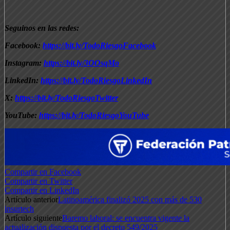
Seguinos en las redes:
Facebook:
https://bit.ly/TodoRiesgoFacebook
Instagram:
https://bit.ly/3OOsqMo
LinkedIn:
https://bit.ly/TodoRiesgoLinkedIn
X:
https://bit.ly/TodoRiesgoTwitter
YouTube:
https://bit.ly/TodoRiesgoYouTube
Compartir en Facebook
Compartir en Twitter
Compartir en LinkedIn
Artículo anterior
Latinoamérica finalizó 2025 con más de 530
insurtech
Artículo siguiente
Baremo laboral: se encuentra vigente la
actualización dispuesta por el decreto 549/2025