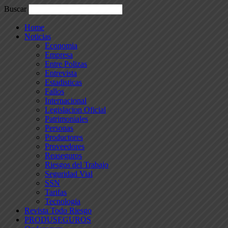
Buscar
Home
Noticias
Economia
Empresa
Entre Polizas
Entrevista
Estadisticas
Fallos
Internacional
Legislacion Oficial
Patrimoniales
Personas
Productores
Proveedores
Reaseguros
Riesgos del Trabajo
Seguridad Vial
SSN
Tarifas
Tecnologia
Revista Todo Riesgo
PRODUSEGUROS