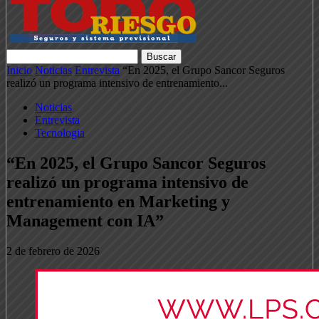
Inicio
Noticias
Entrevista
“En 2025, el Grupo Sancor Seguros
realizó un programa intensivo de entrenamiento...
Noticias
Entrevista
Tecnologia
“En 2025, el Grupo Sancor Seguros
realizó un programa intensivo de
entrenamiento en Marketing y
Management con IA”
2 de febrero de 2026