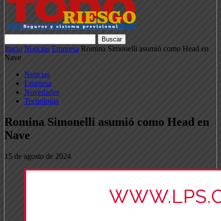
Inicio
Noticias
Empresa
Romina Simonelli asumió como Head en
Nave
Noticias
Empresa
Novedades
Tecnologia
Romina Simonelli asumió como Head en
Nave
15 de agosto de 2024