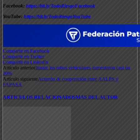
Facebook:
https://bit.ly/TodoRiesgoFacebook
YouTube:
https://bit.ly/TodoRiesgoYouTube
Compartir en Facebook
Compartir en Twitter
Compartir en LinkedIn
Artículo anterior
Ituran: los robos vehiculares aumentaron casi un
20%
Artículo siguiente
Acuerdo de cooperación entre AALPS y
FAPASA
ARTICULOS RELACIONADOS
MAS DEL AUTOR