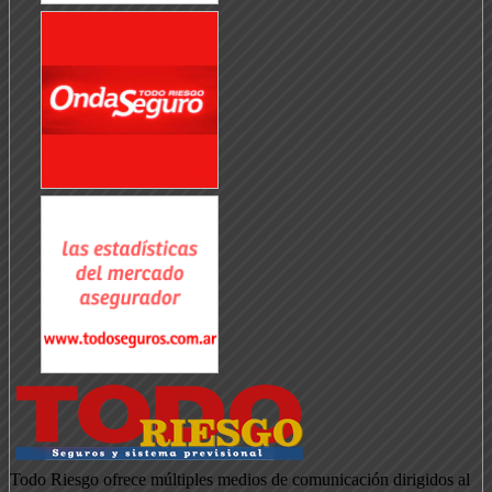
Todo Riesgo ofrece múltiples medios de comunicación dirigidos al