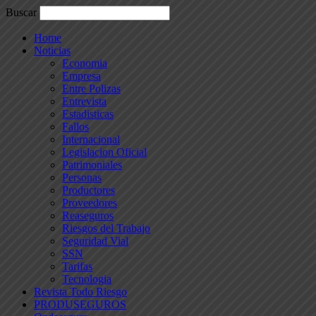
Buscar
Home
Noticias
Economia
Empresa
Entre Polizas
Entrevista
Estadisticas
Fallos
Internacional
Legislacion Oficial
Patrimoniales
Personas
Productores
Proveedores
Reaseguros
Riesgos del Trabajo
Seguridad Vial
SSN
Tarifas
Tecnologia
Revista Todo Riesgo
PRODUSEGUROS