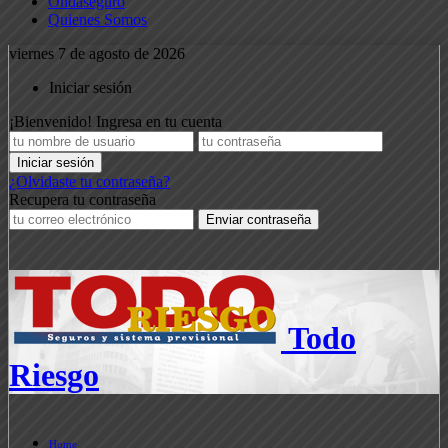
Ondaseguro
Quienes Somos
viernes 7 de agosto de 2026
Iniciar sesión
¡Bienvenido! Ingresa en tu cuenta
¿Olvidaste tu contraseña?
Recupera tu contraseña
Todo
Riesgo
Home