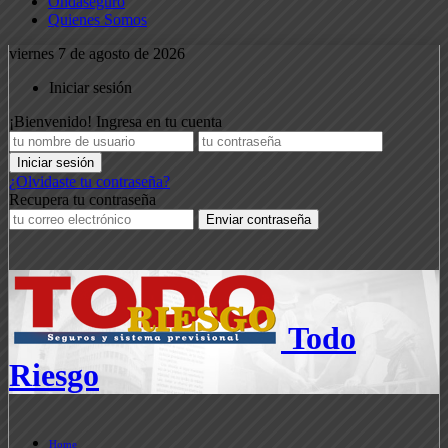
Ondaseguro
Quienes Somos
viernes 7 de agosto de 2026
Iniciar sesión
¡Bienvenido! Ingresa en tu cuenta
¿Olvidaste tu contraseña?
Recupera tu contraseña
Todo
Riesgo
Home