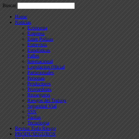
Buscar
Home
Noticias
Economia
Empresa
Entre Polizas
Entrevista
Estadisticas
Fallos
Internacional
Legislacion Oficial
Patrimoniales
Personas
Productores
Proveedores
Reaseguros
Riesgos del Trabajo
Seguridad Vial
SSN
Tarifas
Tecnologia
Revista Todo Riesgo
PRODUSEGUROS