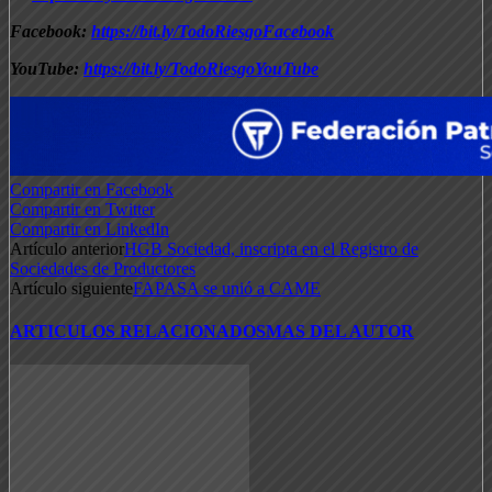
Facebook:
https://bit.ly/TodoRiesgoFacebook
YouTube:
https://bit.ly/TodoRiesgoYouTube
Compartir en Facebook
Compartir en Twitter
Compartir en LinkedIn
Artículo anterior
HGB Sociedad, inscripta en el Registro de
Sociedades de Productores
Artículo siguiente
FAPASA se unió a CAME
ARTICULOS RELACIONADOS
MAS DEL AUTOR