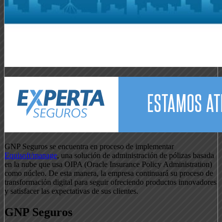
GNP Seguros se encuentra en proceso de implementar
Equisoft/manage
, una solución de administración de pólizas basada
en la nube que usa OIPA (Oracle Insurance Policy Administration)
como núcleo. De esta manera, la empresa continuará su proceso de
transformación digital para seguir ofreciendo productos innovadores
y satisfacer las expectativas de sus clientes.
GNP Seguros