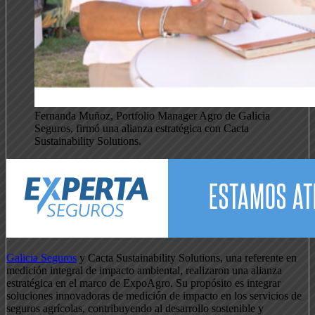
Fernanda Muñoz, Portfolio Manager Agro de Galicia
Seguros, firmó una alianza estratégica con Cacta
Sustainability Solutions.
Galicia Seguros
y Cacta Sustainability Solutions, una referente en
medición integral de impacto ambiental, realizaron una alianza
estratégica en el marco de ExpoAgro. Su propósito es integrar
soluciones innovadoras de medición de impacto en los servicios de
seguros agrícolas, contribuyendo al desarrollo sostenible y