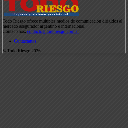
Todo Riesgo ofrece múltiples medios de comunicación dirigidos al
mercado asegurador argentino e internacional.
Contactanos:
contacto@todoriesgo.com.ar
Contactanos
© Todo Riesgo 2026.