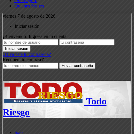
Ondaseguro
Quienes Somos
viernes 7 de agosto de 2026
Iniciar sesión
¡Bienvenido! Ingresa en tu cuenta
¿Olvidaste tu contraseña?
Recupera tu contraseña
Todo
Riesgo
Home