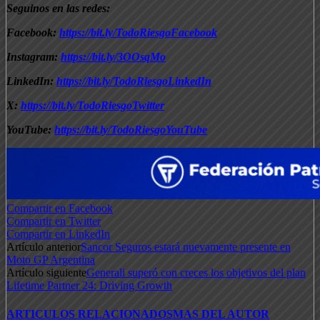
Seguinos en las redes:
Facebook:
https://bit.ly/TodoRiesgoFacebook
Instagram:
https://bit.ly/3OOsqMo
LinkedIn:
https://bit.ly/TodoRiesgoLinkedIn
X:
https://bit.ly/TodoRiesgoTwitter
YouTube:
https://bit.ly/TodoRiesgoYouTube
Compartir en Facebook
Compartir en Twitter
Compartir en LinkedIn
Artículo anterior
Sancor Seguros estará nuevamente presente en
Moto GP Argentina
Artículo siguiente
Generali superó con creces los objetivos del plan
Lifetime Partner 24: Driving Growth
ARTICULOS RELACIONADOS
MAS DEL AUTOR