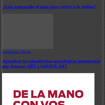
¿Está preparado el auto para volver a la rutina?
Legislacion Oficial
Aprueban las plataformas tecnológicas presentadas
por Asociart ART e IAPSER ART