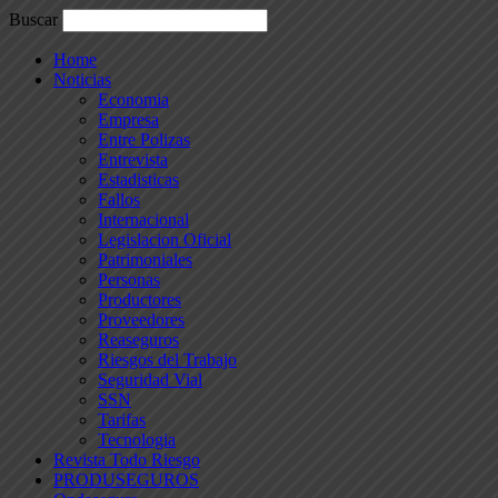
Buscar
Home
Noticias
Economia
Empresa
Entre Polizas
Entrevista
Estadisticas
Fallos
Internacional
Legislacion Oficial
Patrimoniales
Personas
Productores
Proveedores
Reaseguros
Riesgos del Trabajo
Seguridad Vial
SSN
Tarifas
Tecnologia
Revista Todo Riesgo
PRODUSEGUROS