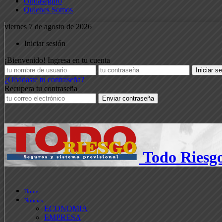
Ondaseguro
Quienes Somos
viernes 7 de agosto de 2026
Iniciar sesión
¡Bienvenido! Ingresa en tu cuenta
¿Olvidaste tu contraseña?
Recupera tu contraseña
Todo Riesg
Home
Noticias
ECONOMIA
EMPRESA