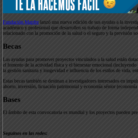
Fundación Mapfre
lanzó una nueva edición de sus ayudas a la investi
académico y profesional que desarrollen su trabajo de forma independi
relacionado con la promoción de la salud o el seguro y la previsión so
Becas
Las ayudas para promover proyectos vinculados a la salud están dota
el fomento de la actividad física y el bienestar emocional (incluyend
la gestión sanitaria y longevidad e influencia de los estilos de vida, ent
Estas becas también se destinan a investigadores interesados en impuls
ahorro, inversión, licuación patrimonial y economía sénior (economía
Bases
El ámbito de esta convocatoria es mundial y los proyectos pueden pre
Seguinos en las redes: