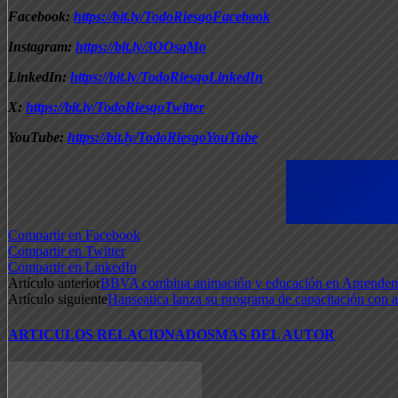
Facebook:
https://bit.ly/TodoRiesgoFacebook
Instagram:
https://bit.ly/3OOsqMo
LinkedIn:
https://bit.ly/TodoRiesgoLinkedIn
X:
https://bit.ly/TodoRiesgoTwitter
YouTube:
https://bit.ly/TodoRiesgoYouTube
Compartir en Facebook
Compartir en Twitter
Compartir en LinkedIn
Artículo anterior
BBVA combina animación y educación en Aprendem
Artículo siguiente
Hanseatica lanza su programa de capacitación con a
ARTICULOS RELACIONADOS
MAS DEL AUTOR