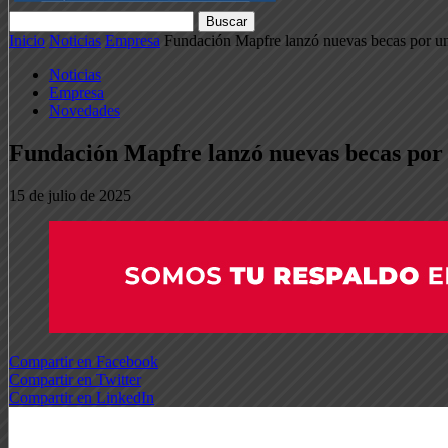
Inicio
Noticias
Empresa
Fundación Mapfre lanzó nuevas becas por un v
Noticias
Empresa
Novedades
Fundación Mapfre lanzó nuevas becas por u
15 de julio de 2025
Compartir en Facebook
Compartir en Twitter
Compartir en LinkedIn