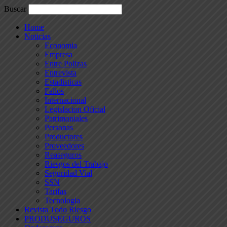
Buscar
Home
Noticias
Economia
Empresa
Entre Polizas
Entrevista
Estadisticas
Fallos
Internacional
Legislacion Oficial
Patrimoniales
Personas
Productores
Proveedores
Reaseguros
Riesgos del Trabajo
Seguridad Vial
SSN
Tarifas
Tecnologia
Revista Todo Riesgo
PRODUSEGUROS