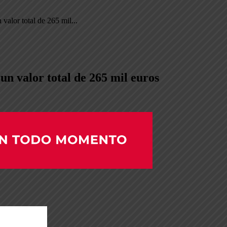
alor total de 265 mil...
n valor total de 265 mil euros