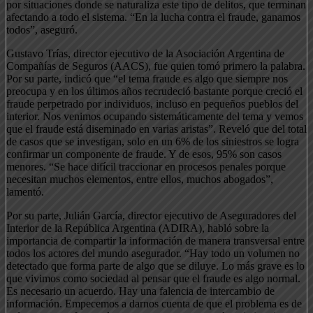
por situaciones donde se naturaliza este tipo de delitos, que terminan
afectando a todo el sistema. “En la lucha contra el fraude, ganamos
todos”, aseguró.
Gustavo Trías, director ejecutivo de la Asociación Argentina de
Compañías de Seguros (AACS), fue quien tomó primero la palabra.
Por su parte, indicó que “el tema fraude es algo que siempre nos
preocupa y en los últimos años recrudeció bastante porque creció el
fraude perpetrado por individuos, incluso en pequeños pueblos del
interior. Nos venimos ocupando sistemáticamente del tema y vemos
que el fraude está diseminado en varias aristas”. Reveló que del total
de casos que se investigan, solo en un 6% de los siniestros se logra
confirmar un componente de fraude. Y de esos, 95% son casos
menores. “Se hace difícil traccionar en procesos penales porque
necesitan muchos elementos, entre ellos, muchos abogados”,
lamentó.
Por su parte, Julián García, director ejecutivo de Aseguradores del
Interior de la República Argentina (ADIRA), habló sobre la
importancia de compartir la información de manera transversal entre
todos los actores del mundo asegurador. “Hay todo un volumen no
detectado que forma parte de algo que se diluye. Lo más grave es lo
que vivimos como sociedad al pensar que el fraude es algo normal.
Es necesario un acuerdo. Hay una falencia de intercambio de
información. Empecemos a darnos cuenta de que el problema es de