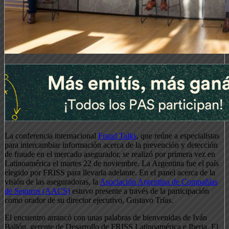
La conferencia internacional
Fraud Talks
, que reúne a especialistas
para intercambiar información acerca de la prevención y detección
de fraude en el mercado asegurador, se realizó por primera vez en
Latinoamérica el martes 22 de noviembre. La Argentina fue el país
elegido por FRISS para llevarla adelante. En el panel acerca de la
visión de las aseguradoras, la
Asociación Argentina de Compañías
de Seguros (AACS)
estuvo presente a través de la participación
como orador de su director ejecutivo, Gustavo Trías.
El encuentro arrancó con unas palabras de bienvenidas de Iván
Ballón, gerente de Desarrollo de FRISS Latinoamérica e Iberia. El