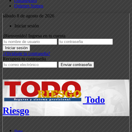
Ondaseguro
Quienes Somos
sábado 8 de agosto de 2026
Iniciar sesión
¡Bienvenido! Ingresa en tu cuenta
¿Olvidaste tu contraseña?
Recupera tu contraseña
Todo
Riesgo
Home