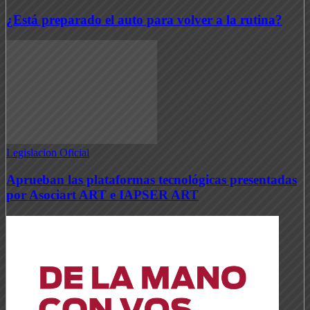
¿Está preparado el auto para volver a la rutina?
Legislacion Oficial
Aprueban las plataformas tecnológicas presentadas
por Asociart ART e IAPSER ART