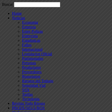
Buscar
Home
Noticias
Economia
Empresa
Entre Polizas
Entrevista
Estadisticas
Fallos
Internacional
Legislacion Oficial
Patrimoniales
Personas
Productores
Proveedores
Reaseguros
Riesgos del Trabajo
Seguridad Vial
SSN
Tarifas
Tecnologia
Revista Todo Riesgo
PRODUSEGUROS