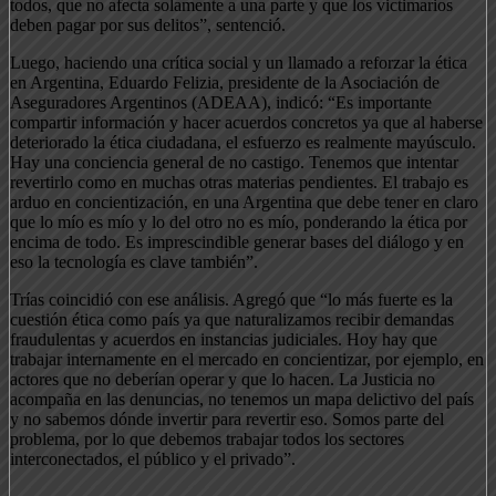
todos, que no afecta solamente a una parte y que los victimarios
deben pagar por sus delitos”, sentenció.
Luego, haciendo una crítica social y un llamado a reforzar la ética
en Argentina, Eduardo Felizia, presidente de la Asociación de
Aseguradores Argentinos (ADEAA), indicó: “Es importante
compartir información y hacer acuerdos concretos ya que al haberse
deteriorado la ética ciudadana, el esfuerzo es realmente mayúsculo.
Hay una conciencia general de no castigo. Tenemos que intentar
revertirlo como en muchas otras materias pendientes. El trabajo es
arduo en concientización, en una Argentina que debe tener en claro
que lo mío es mío y lo del otro no es mío, ponderando la ética por
encima de todo. Es imprescindible generar bases del diálogo y en
eso la tecnología es clave también”.
Trías coincidió con ese análisis. Agregó que “lo más fuerte es la
cuestión ética como país ya que naturalizamos recibir demandas
fraudulentas y acuerdos en instancias judiciales. Hoy hay que
trabajar internamente en el mercado en concientizar, por ejemplo, en
actores que no deberían operar y que lo hacen. La Justicia no
acompaña en las denuncias, no tenemos un mapa delictivo del país
y no sabemos dónde invertir para revertir eso. Somos parte del
problema, por lo que debemos trabajar todos los sectores
interconectados, el público y el privado”.