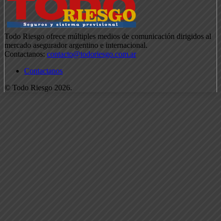
Todo Riesgo ofrece múltiples medios de comunicación dirigidos al
mercado asegurador argentino e internacional.
Contactanos:
contacto@todoriesgo.com.ar
Contactanos
© Todo Riesgo 2026.