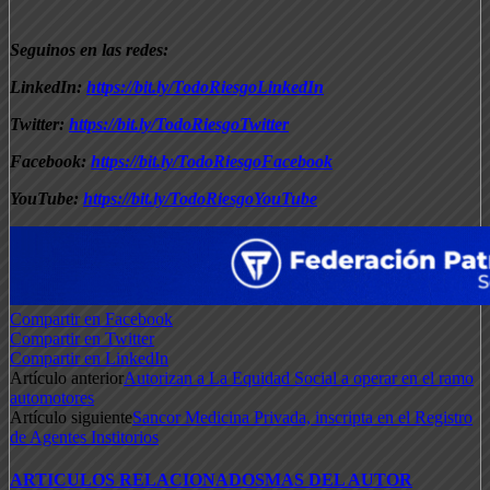
Seguinos en las redes:
LinkedIn:
https://bit.ly/TodoRiesgoLinkedIn
Twitter:
https://bit.ly/TodoRiesgoTwitter
Facebook:
https://bit.ly/TodoRiesgoFacebook
YouTube:
https://bit.ly/TodoRiesgoYouTube
Compartir en Facebook
Compartir en Twitter
Compartir en LinkedIn
Artículo anterior
Autorizan a La Equidad Social a operar en el ramo
automotores
Artículo siguiente
Sancor Medicina Privada, inscripta en el Registro
de Agentes Institorios
ARTICULOS RELACIONADOS
MAS DEL AUTOR