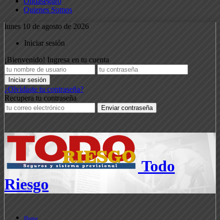
Ondaseguro
Quienes Somos
lunes 10 de agosto de 2026
Iniciar sesión
¡Bienvenido! Ingresa en tu cuenta
¿Olvidaste tu contraseña?
Recupera tu contraseña
Todo
Riesgo
Home