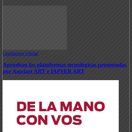
Legislacion Oficial
Aprueban las plataformas tecnológicas presentadas
por Asociart ART e IAPSER ART