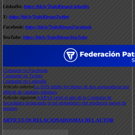
LinkedIn:
https://bit.ly/TodoRiesgoLinkedIn
X:
https://bit.ly/TodoRiesgoTwitter
Facebook:
https://bit.ly/TodoRiesgoFacebook
YouTube:
https://bit.ly/TodoRiesgoYouTube
Compartir en Facebook
Compartir en Twitter
Compartir en LinkedIn
Artículo anterior
La SSN inhibe los bienes de dos aseguradoras por
déficits de capitales mínimos
Artículo siguiente
AAPAS cerró el año de la Comisión de
Sociedades destacando el rol protagónico del productor asesor de
seguros
ARTICULOS RELACIONADOS
MAS DEL AUTOR