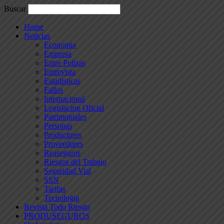
Buscar
Home
Noticias
Economia
Empresa
Entre Polizas
Entrevista
Estadisticas
Fallos
Internacional
Legislacion Oficial
Patrimoniales
Personas
Productores
Proveedores
Reaseguros
Riesgos del Trabajo
Seguridad Vial
SSN
Tarifas
Tecnologia
Revista Todo Riesgo
PRODUSEGUROS