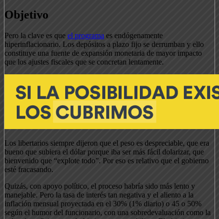
Objetivo
Pero la clave es que
el programa
es endógenamente
hiperinflacionario. Los depósitos a plazo fijo se derrumban y ello
constituye una fuente de expansión monetaria de mayor impacto
que los ajustes fiscales que se concretan lentamente.
Los libertarios siempre dijeron que el peso es despreciable, que era
bueno que subiera el dólar porque iba ser más fácil dolarizar, que
bienvenido que “explote todo”. Por eso es relativo que el gobierno
esté fracasando.
Quizás, con apoyo político, el proceso habría sido más lento y
manejable. Pero la tasa de interés tan negativa y el aliento a la
inflación mensual proyectada en el 30% (1% diario) o 45 o 50%
según el humor del funcionario, con una sobredevaluación como la