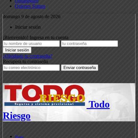
Ondaseguro
Quienes Somos
domingo 9 de agosto de 2026
Iniciar sesión
¡Bienvenido! Ingresa en tu cuenta
¿Olvidaste tu contraseña?
Recupera tu contraseña
Todo
Riesgo
Home