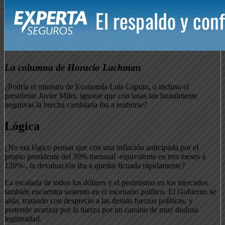
La columna de Horacio Lachman
¿Podría el ministro de Economía Luis Caputo, o incluso el
presidente Javier Milei, ignorar que con tasas tan brutalmente
negativas la brecha cambiaría iba a reabrirse?
Lógica
¿No era lógico pensar que con una inflación anticipada por el
propio presidente del 30% mensual -equivalente en tres meses a
120%-, la devaluación iba a quedar licuada rápidamente?
La escalada de todos los dólares y el pesimismo en los mercados
también encuentra sustento en el escenario político. El Gobierno se
aísla, tratando con desprecio a las demás fuerzas políticas, y
pretende avanzar por la fuerza por un camino de muy dudosa
legitimidad.