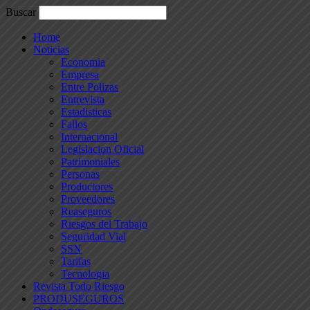
Buscar
Home
Noticias
Economia
Empresa
Entre Polizas
Entrevista
Estadisticas
Fallos
Internacional
Legislacion Oficial
Patrimoniales
Personas
Productores
Proveedores
Reaseguros
Riesgos del Trabajo
Seguridad Vial
SSN
Tarifas
Tecnologia
Revista Todo Riesgo
PRODUSEGUROS