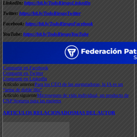
LinkedIn:
https://bit.ly/TodoRiesgoLinkedIn
Twitter:
https://bit.ly/TodoRiesgoTwitter
Facebook:
https://bit.ly/TodoRiesgoFacebook
YouTube:
https://bit.ly/TodoRiesgoYouTube
Compartir en Facebook
Compartir en Twitter
Compartir en LinkedIn
Artículo anterior
Para los CEO de las aseguradoras, la IA es un
“arma de doble filo”
Artículo siguiente
Microseguro de vida individual, un producto de
CNP Seguros para las mujeres
ARTICULOS RELACIONADOS
MAS DEL AUTOR