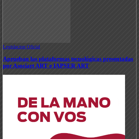
Legislacion Oficial
Aprueban las plataformas tecnológicas presentadas
por Asociart ART e IAPSER ART