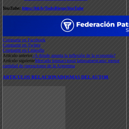
YouTube:
https://bit.ly/TodoRiesgoYouTube
Compartir en Facebook
Compartir en Twitter
Compartir en LinkedIn
Artículo anterior
¿A dónde apunta la inflexión de la economía?
Artículo siguiente
Mercado transaccional latinoamericano: menor
cantidad de operaciones de la Argentina
ARTICULOS RELACIONADOS
MAS DEL AUTOR