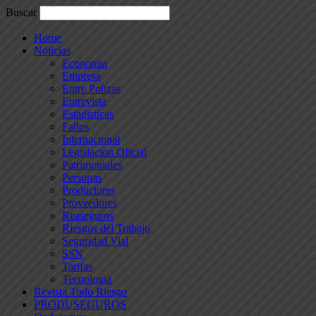
Buscar
Home
Noticias
Economia
Empresa
Entre Polizas
Entrevista
Estadisticas
Fallos
Internacional
Legislacion Oficial
Patrimoniales
Personas
Productores
Proveedores
Reaseguros
Riesgos del Trabajo
Seguridad Vial
SSN
Tarifas
Tecnologia
Revista Todo Riesgo
PRODUSEGUROS