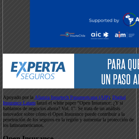
Apoyado por la
Alianza Insurtech Panamericana (AIP)
,
Digital
Insurance Latam
lanzó el white paper “Open Insurance: ¿Y si
hablamos de negocios ahora? Vol. 1”. Se trata de un análisis
innovador sobre cómo el Open Insurance puede contribuir a la
penetración de los seguros en la región y aumentar la protección de
los latinoamericanos.
Open Insurance