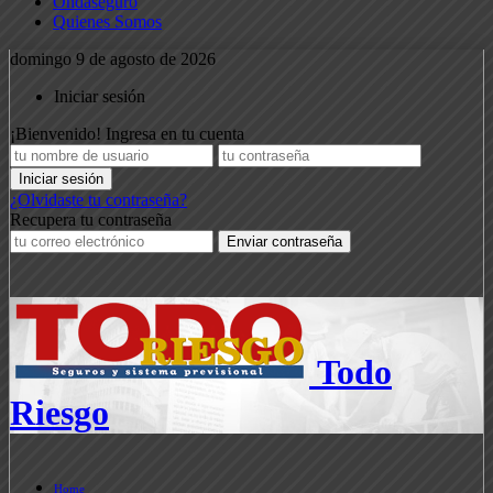
Ondaseguro
Quienes Somos
domingo 9 de agosto de 2026
Iniciar sesión
¡Bienvenido! Ingresa en tu cuenta
¿Olvidaste tu contraseña?
Recupera tu contraseña
Todo
Riesgo
Home