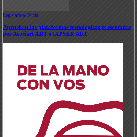
Legislacion Oficial
Aprueban las plataformas tecnológicas presentadas
por Asociart ART e IAPSER ART