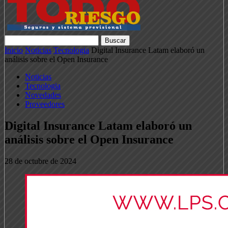
Inicio
Noticias
Tecnologia
Digital Insurance Latam elaboró un
análisis sobre el Open Insurance
Noticias
Tecnologia
Novedades
Proveedores
Digital Insurance Latam elaboró un
análisis sobre el Open Insurance
28 de octubre de 2024