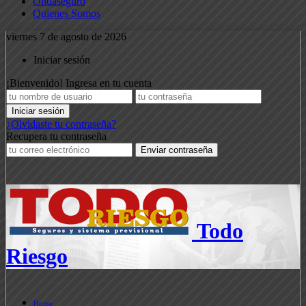
Ondaseguro
Quienes Somos
viernes 7 de agosto de 2026
Iniciar sesión
¡Bienvenido! Ingresa en tu cuenta
¿Olvidaste tu contraseña?
Recupera tu contraseña
Todo
Riesgo
Home