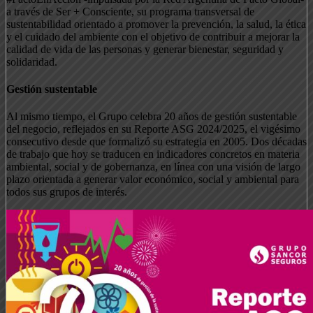
a través de Ser + Consciente, su programa transversal de
sustentabilidad orientado a promover la prevención, la salud, la ética
y el cuidado del ambiente con el objetivo de contribuir a mejorar la
calidad de vida de las personas y generar bienestar, seguridad y
solidaridad.
Gestión sustentable
Al mismo tiempo, el Grupo celebra 20 años de gestión sustentable
del negocio, reflejados en su Reporte ASG 2024/2025, el vigésimo
consecutivo desde que formalizó su estrategia en 2005. Dos décadas
de trabajo que hoy se traducen en indicadores concretos en materia
ambiental, social y de gobernanza, en línea con una visión de largo
plazo orientada a generar valor económico, social y ambiental para
todos sus grupos de interés.