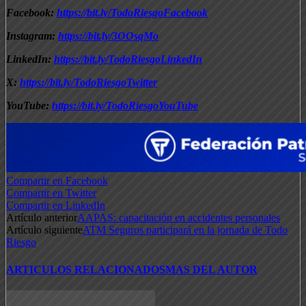
Facebook:
https://bit.ly/TodoRiesgoFacebook
Instagram:
https://bit.ly/3OOsqMo
LinkedIn:
https://bit.ly/TodoRiesgoLinkedIn
X:
https://bit.ly/TodoRiesgoTwitter
YouTube:
https://bit.ly/TodoRiesgoYouTube
Compartir en Facebook
Compartir en Twitter
Compartir en LinkedIn
Artículo anterior
AAPAS: capacitación en accidentes personales
Artículo siguiente
ATM Seguros participará en la jornada de Todo
Riesgo
ARTICULOS RELACIONADOS
MAS DEL AUTOR