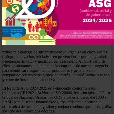
“Nuestra estrategia de sustentabilidad se organiza en cinco pilares:
diálogo, innovación, iniciativas en prevención, seguridad y salud,
generación de valor y medición del desempeño ASG. A partir de
ellos, gestionamos integralmente los impactos de nuestros negocios
para identificar riesgos, definir prioridades y generar valor
compartido con nuestros grupos de interés”, detalló Betina Azugna,
gerente de Sustentabilidad del Grupo.
El Reporte ASG 2024/2025 está elaborado conforme a los
estándares GRI 2021, la Norma ISO 26000, los principios del Pacto
Global de Naciones Unidas, los ODS y los estándares AA1000 y
SASB para el sector financiero-seguros, reflejando el enfoque
sistemático de medición, gestión y mejora continua que la compañía
sostiene desde hace dos décadas.