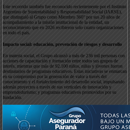
Este recorrido también fue reconocido recientemente por el Instituto
Argentino de Sustentabilidad y Responsabilidad Social (IARSE),
que distinguió al Grupo como Miembro 360° por sus 20 años de
acompañamiento a la misión institucional de la entidad, un
reconocimiento que en 2026 recibieron solo cuatro organizaciones
en todo el país.
Impacto social: educación, prevención de riesgos y desarrollo
En materia social, el Grupo alcanzó a más de 236 mil personas con
acciones de capacitación y formación entre todos sus grupos de
interés, mientras que más de 92.100 niños, niñas y jóvenes fueron
destinatarios de programas educativos. Estas iniciativas se enmarcan
en su compromiso por la generación de valor a través del
conocimiento y el fortalecimiento del desarrollo social, impulsando
además proyectos a través de sus verticales de innovación y
emprendedurismo; y programas educativos promovidos por su
fundación.