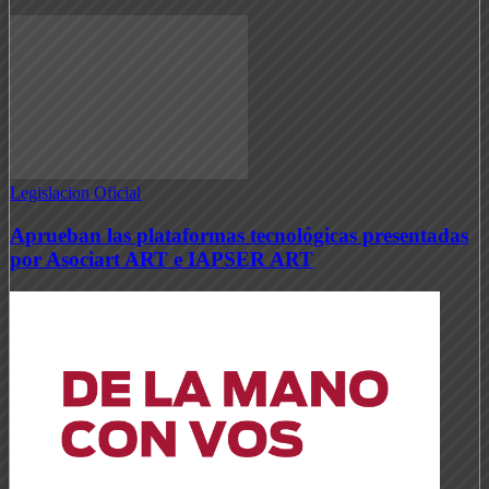
Legislacion Oficial
Aprueban las plataformas tecnológicas presentadas
por Asociart ART e IAPSER ART