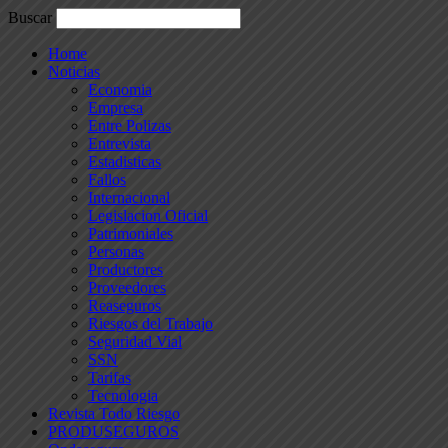
Buscar
Home
Noticias
Economia
Empresa
Entre Polizas
Entrevista
Estadisticas
Fallos
Internacional
Legislacion Oficial
Patrimoniales
Personas
Productores
Proveedores
Reaseguros
Riesgos del Trabajo
Seguridad Vial
SSN
Tarifas
Tecnologia
Revista Todo Riesgo
PRODUSEGUROS