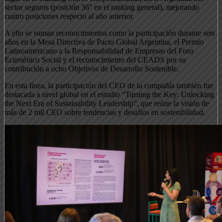
sector seguros (posición 36° en el ranking general), mejorando
cuatro posiciones respecto al año anterior.
A ello se suman reconocimientos como la participación durante seis
años en la Mesa Directiva de Pacto Global Argentina, el Premio
Latinoamericano a la Responsabilidad de Empresas del Foro
Ecuménico Social y el reconocimiento del CEADS por su
contribución a ocho Objetivos de Desarrollo Sostenible.
En esta línea, la participación del CEO de la compañía también fue
destacada a nivel global en el estudio “Turning the Key: Unlocking
the Next Era of Sustainability Leadership”, que reúne la visión de
más de 2 mil CEO sobre tendencias y desafíos en sostenibilidad.