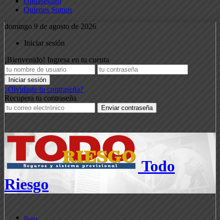
Ondaseguro
Quienes Somos
domingo 9 de agosto de 2026
Iniciar sesión
¡Bienvenido! Ingresa en tu cuenta
¿Olvidaste tu contraseña?
Recupera tu contraseña
Todo
Riesgo
Home