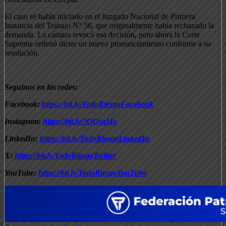
El caso se había iniciado en el Juzgado Nacional de Primera
Instancia del Trabajo N° 56, que originalmente había rechazado la
demanda. La cámara revocó esa decisión, pero ahora la Corte
Suprema ordenó dictar un nuevo pronunciamiento conforme a su
resolución.
Seguinos en las redes:
Facebook:
https://bit.ly/TodoRiesgoFacebook
Instagram:
https://bit.ly/3OOsqMo
LinkedIn:
https://bit.ly/TodoRiesgoLinkedIn
X:
https://bit.ly/TodoRiesgoTwitter
YouTube:
https://bit.ly/TodoRiesgoYouTube