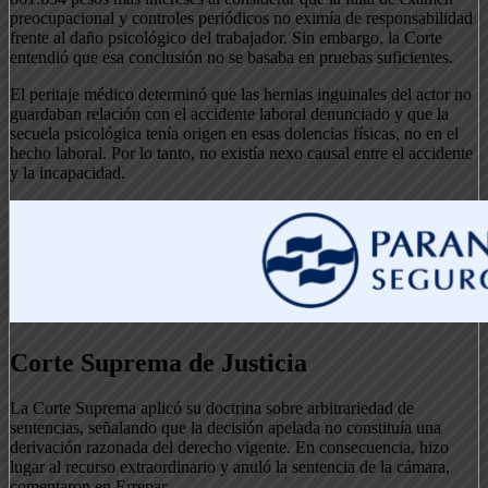
preocupacional y controles periódicos no eximía de responsabilidad
frente al daño psicológico del trabajador. Sin embargo, la Corte
entendió que esa conclusión no se basaba en pruebas suficientes.
El peritaje médico determinó que las hernias inguinales del actor no
guardaban relación con el accidente laboral denunciado y que la
secuela psicológica tenía origen en esas dolencias físicas, no en el
hecho laboral. Por lo tanto, no existía nexo causal entre el accidente
y la incapacidad.
Corte Suprema de Justicia
La Corte Suprema aplicó su doctrina sobre arbitrariedad de
sentencias, señalando que la decisión apelada no constituía una
derivación razonada del derecho vigente. En consecuencia, hizo
lugar al recurso extraordinario y anuló la sentencia de la cámara,
comentaron en Errepar.