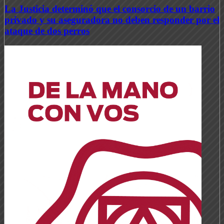
La Justicia determinó que el consorcio de un barrio
privado y su aseguradora no deben responder por el
ataque de dos perros