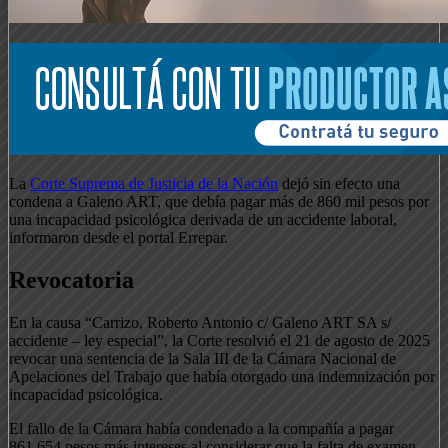
La
Corte Suprema de Justicia de la Nación
dejó sin efecto una
condena a Galeno ART, que debía pagar más de 860 mil pesos por
una incapacidad psicológica derivada de un accidente laboral,
informaron desde el portal Errepar.
Revocatoria
En la causa “Carrizo, Roberto Antonio c/ Galeno ART SA s/
accidente – ley especial”, la Corte resolvió el 21 de agosto de 2025
revocar una sentencia de la Sala III de la Cámara Nacional de
Apelaciones del Trabajo que había otorgado una indemnización por
incapacidad psicológica.
El fallo de la Cámara había condenado a la compañía a pagar
861.654 pesos más intereses al considerar que la falta de examen