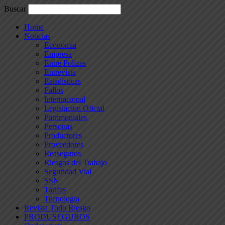
Buscar
Home
Noticias
Economia
Empresa
Entre Polizas
Entrevista
Estadisticas
Fallos
Internacional
Legislacion Oficial
Patrimoniales
Personas
Productores
Proveedores
Reaseguros
Riesgos del Trabajo
Seguridad Vial
SSN
Tarifas
Tecnologia
Revista Todo Riesgo
PRODUSEGUROS