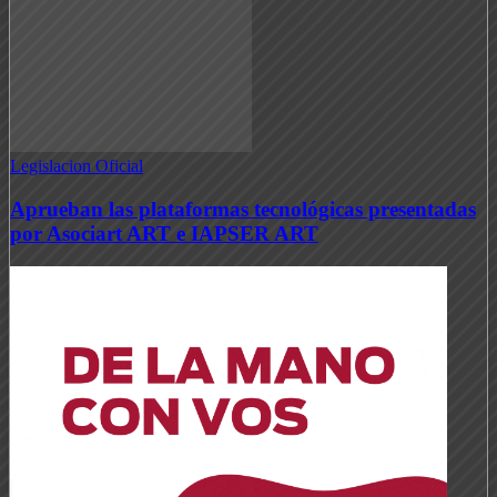
Legislacion Oficial
Aprueban las plataformas tecnológicas presentadas
por Asociart ART e IAPSER ART