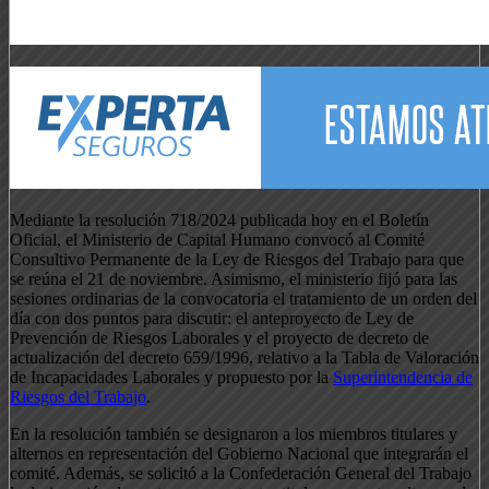
Mediante la resolución 718/2024 publicada hoy en el Boletín
Oficial, el Ministerio de Capital Humano convocó al Comité
Consultivo Permanente de la Ley de Riesgos del Trabajo para que
se reúna el 21 de noviembre. Asimismo, el ministerio fijó para las
sesiones ordinarias de la convocatoria el tratamiento de un orden del
día con dos puntos para discutir: el anteproyecto de Ley de
Prevención de Riesgos Laborales y el proyecto de decreto de
actualización del decreto 659/1996, relativo a la Tabla de Valoración
de Incapacidades Laborales y propuesto por la
Superintendencia de
Riesgos del Trabajo
.
En la resolución también se designaron a los miembros titulares y
alternos en representación del Gobierno Nacional que integrarán el
comité. Además, se solicitó a la Confederación General del Trabajo