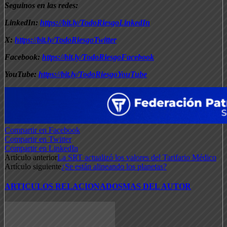
Seguinos en las redes:
LinkedIn:
https://bit.ly/TodoRiesgoLinkedIn
X:
https://bit.ly/TodoRiesgoTwitter
Facebook:
https://bit.ly/TodoRiesgoFacebook
YouTube:
https://bit.ly/TodoRiesgoYouTube
Compartir en Facebook
Compartir en Twitter
Compartir en LinkedIn
Artículo anterior
La SRT actualizó los valores del Tarifario Médico
Artículo siguiente
¿Se están alineando los planetas?
ARTICULOS RELACIONADOS
MAS DEL AUTOR