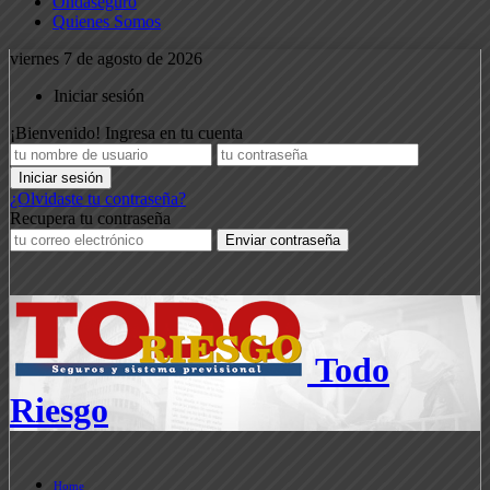
Ondaseguro
Quienes Somos
viernes 7 de agosto de 2026
Iniciar sesión
¡Bienvenido! Ingresa en tu cuenta
¿Olvidaste tu contraseña?
Recupera tu contraseña
Todo
Riesgo
Home