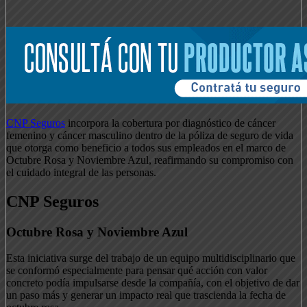
CNP Seguros
incorpora la cobertura por diagnóstico de cáncer
femenino y cáncer masculino dentro de la póliza de seguro de vida
que otorga como beneficio a todos sus empleados en el marco de
Octubre Rosa y Noviembre Azul, reafirmando su compromiso con
el cuidado integral de las personas.
CNP Seguros
Octubre Rosa y Noviembre Azul
Esta iniciativa surge del trabajo de un equipo multidisciplinario que
se conformó especialmente para pensar qué acción con valor
concreto podía impulsarse desde la compañía, con el objetivo de dar
un paso más y generar un impacto real que trascienda la fecha de