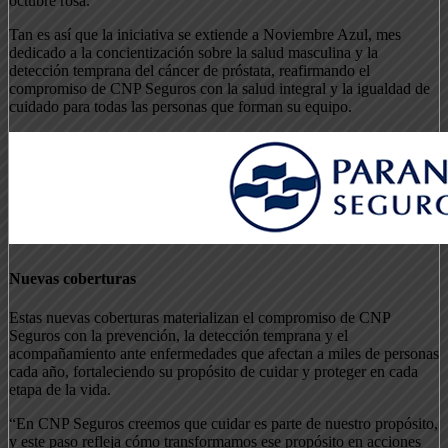
octubre rosa.
Tan es así que la iniciativa se extiende a Noviembre Azul, mes
dedicado a la concientización sobre la salud masculina y la
detección temprana del cáncer de próstata, reafirmando el
compromiso de CNP Seguros con la salud integral y la igualdad de
cuidado para todas las personas que forman su equipo.
Nuevas coberturas
Estas nuevas coberturas materializan el compromiso de CNP
Seguros con la prevención, la detección temprana y el
acompañamiento ante enfermedades que afectan a miles de personas
cada año, fortaleciendo su propósito de cuidar y proteger en cada
etapa de la vida.
“En CNP Seguros creemos que cuidar es parte de nuestro propósito,
y este paso refleja cómo transformamos ese propósito en acciones