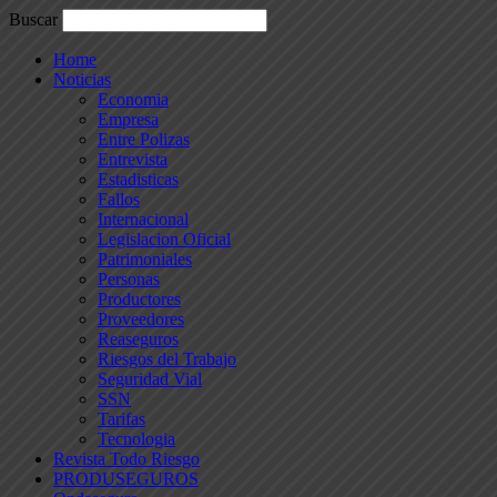
Buscar
Home
Noticias
Economia
Empresa
Entre Polizas
Entrevista
Estadisticas
Fallos
Internacional
Legislacion Oficial
Patrimoniales
Personas
Productores
Proveedores
Reaseguros
Riesgos del Trabajo
Seguridad Vial
SSN
Tarifas
Tecnologia
Revista Todo Riesgo
PRODUSEGUROS