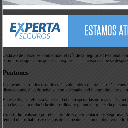
Cada 20 de marzo se conmemora el Día de la Seguridad Peatonal con e
sobre los riesgos a los que están expuestas las personas que se despla
Peatones
Los peatones son los usuarios más vulnerables del tránsito. De acuerdo
distracciones, falta de señalización adecuada o el incumplimiento de n
En este día, se refuerza la necesidad de respetar las normas viales, m
son claves para reducir la siniestralidad y garantizar que cada person
Un estudio realizado por el Centro de Experimentación y Seguridad Via
federal de los hábitos y riesgos de los peatones, con el objetivo de for