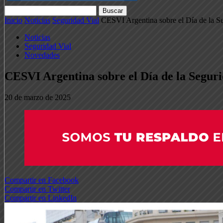
Inicio
Noticias
Seguridad Vial
CESVI Argentina sobre el Día de la S
Noticias
Seguridad Vial
Novedades
CESVI Argentina sobre el Día de la Segur
20 de marzo de 2025
Compartir en Facebook
Compartir en Twitter
Compartir en LinkedIn