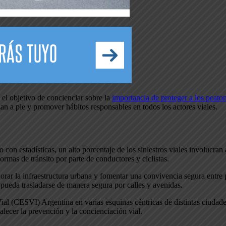
l objetivo de concienciar sobre la
importancia de proteger a los peaton
zan a pie y promover hábitos responsables en todos los actores viales.
 con estadísticas, un alto porcentaje de los siniestros viales involucr
ormas de tránsito por parte de conductores y ciclistas.
ejorar la infraestructura urbana y fomentar una convivencia segura entre 
a pueda trasladarse de manera segura por calles y avenidas.
l (CESVI) Argentina en varias esquinas céntricas de distintas ciudades 
talecer la prevención y la concienciación vial.