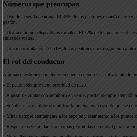
Números que preocupan
– Uso de la senda peatonal. El 85% de los peatones respetó el cruce
peatón.
– Distracción por dispositivos móviles. El 32% de los peatones observ
siniestros viales.
– Cruce por imitación. El 51% de los peatones cruzó siguiendo a otro tr
El rol del conductor
Algunas cuestiones para tener en cuenta cuando estás al volante de un
– El peatón siempre tiene prioridad de paso.
– A pesar de contar con semáforo en verde, prestar siempre atención a
– Señalizar las maniobras y utilizar la bocina en el caso de que sea nec
– Mirar siempre atentamente a los espejos y estar atento a los puntos
– Respetar las velocidades máximas permitidas en ciudad para contar c
– No realizar sobrepasos que puedan poner en riesgos a otros actores 