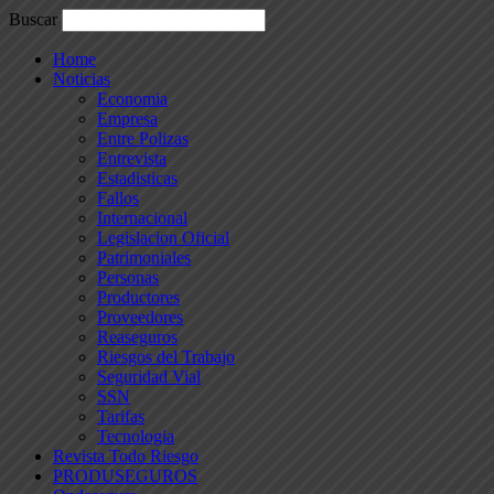
Buscar
Home
Noticias
Economia
Empresa
Entre Polizas
Entrevista
Estadisticas
Fallos
Internacional
Legislacion Oficial
Patrimoniales
Personas
Productores
Proveedores
Reaseguros
Riesgos del Trabajo
Seguridad Vial
SSN
Tarifas
Tecnologia
Revista Todo Riesgo
PRODUSEGUROS