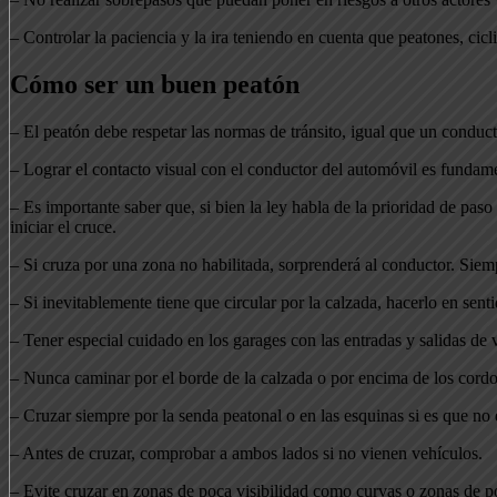
– Controlar la paciencia y la ira teniendo en cuenta que peatones, cicl
Cómo ser un buen peatón
– El peatón debe respetar las normas de tránsito, igual que un conducto
– Lograr el contacto visual con el conductor del automóvil es fundamen
– Es importante saber que, si bien la ley habla de la prioridad de pas
iniciar el cruce.
– Si cruza por una zona no habilitada, sorprenderá al conductor. Siemp
– Si inevitablemente tiene que circular por la calzada, hacerlo en senti
– Tener especial cuidado en los garages con las entradas y salidas de 
– Nunca caminar por el borde de la calzada o por encima de los cord
– Cruzar siempre por la senda peatonal o en las esquinas si es que n
– Antes de cruzar, comprobar a ambos lados si no vienen vehículos.
– Evite cruzar en zonas de poca visibilidad como curvas o zonas de p