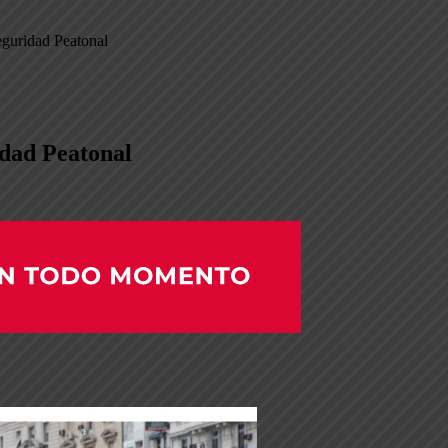
eguridad Peatonal
idad Peatonal