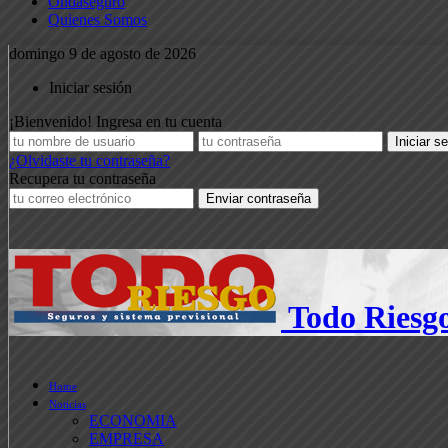
Ondaseguro
Quienes Somos
domingo 9 de agosto de 2026
Iniciar sesión
¡Bienvenido! Ingresa en tu cuenta
¿Olvidaste tu contraseña?
Recupera tu contraseña
Todo Riesg
Home
Noticias
ECONOMIA
EMPRESA