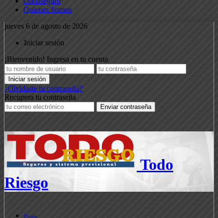
Ondaseguro
Quienes Somos
jueves 6 de agosto de 2026
Iniciar sesión
¡Bienvenido! Ingresa en tu cuenta
¿Olvidaste tu contraseña?
Recupera tu contraseña
Todo
Riesgo
Home