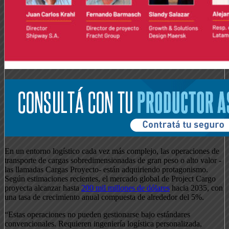
En un entorno logístico cada vez más complejo, las operaciones de
transporte de cargas sobredimensionadas de gran peso o alto valor -
las llamadas Cargas Proyecto- están adquiriendo protagonismo.
Según estimaciones recientes, el mercado global de Project Cargo
proyecta alcanzar hasta
200 mil millones de dólares
hacia 2035, con
una tasa de crecimiento anual compuesta de alrededor del 5%.
“Estas operaciones no pueden gestionarse bajo estándares
convencionales. Requieren ingeniería logística personalizada,