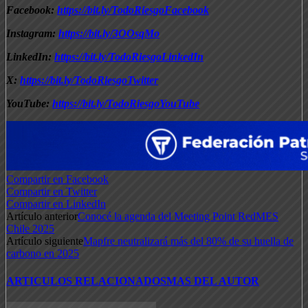
Facebook:
https://bit.ly/TodoRiesgoFacebook
Instagram:
https://bit.ly/3OOsqMo
LinkedIn:
https://bit.ly/TodoRiesgoLinkedIn
X:
https://bit.ly/TodoRiesgoTwitter
YouTube:
https://bit.ly/TodoRiesgoYouTube
Compartir en Facebook
Compartir en Twitter
Compartir en LinkedIn
Artículo anterior
Conocé la agenda del Meeting Point RedMES
Chile 2025
Artículo siguiente
Mapfre neutralizará más del 80% de su huella de
carbono en 2025
ARTICULOS RELACIONADOS
MAS DEL AUTOR