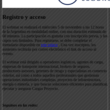
Registro y acceso
El webinar se realizará el miércoles 5 de noviembre a las 12 horas
de la Argentina en modalidad online, con una duración estimada de
60 minutos. La participación es gratuita con inscripción previa, y los
cupos son limitados. Para registrarse, se debe completar el
formulario disponible en
este enlace
. Una vez inscriptos, los
asistentes recibirán por correo electrónico el link de acceso al
evento.
El webinar está dirigido a operadores logísticos, agentes de carga,
empresas de transporte internacional, brokers de seguros,
productores asesores, gerentes de riesgo y especialistas en comercio
exterior, así como a todos aquellos profesionales que gestionan
operaciones industriales complejas, proyectos de infraestructura,
energía o minería, y que buscan soluciones eficientes para planificar,
ejecutar y asegurar Cargas Proyecto.
Seguinos en las redes: