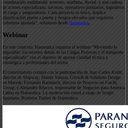
coordinación multimodal -terrestre, marítima, fluvial- y una cadena
de actores especializada: navieras, operadores portuarios, ingenieros
de carga y aseguradoras. Cada proyecto es único, implica
planificación puerta a puerta y riesgos elevados que requieren
cobertura ajustada”, señalaron desde
Hanseatica
.
Webinar
En este contexto, Hanseatica organiza el webinar “Moviendo lo
imposible: los secretos detrás de las Cargas Proyecto y el transporte
especializado” con el objetivo de aportar claridad técnica y
estratégica a profesionales del sector.
El conversatorio contará con la participación de Juan Carlos Krahl,
director de Shipway; Slandy Salazar, Growth & Solutions Design
en Maersk; Fernando Barmasch, director de Proyecto en Fracht
Group; y Alejandro Ritacco, responsable de Negocios para América
Latina en Hanseatica. La moderación estará a cargo de Sergio
Spasiano, Business Trainer de Hanseatica.