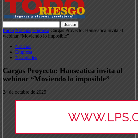
Inicio
Noticias
Empresa
Cargas Proyecto: Hanseatica invita al
webinar “Moviendo lo imposible”
Noticias
Empresa
Novedades
Cargas Proyecto: Hanseatica invita al
webinar “Moviendo lo imposible”
24 de octubre de 2025