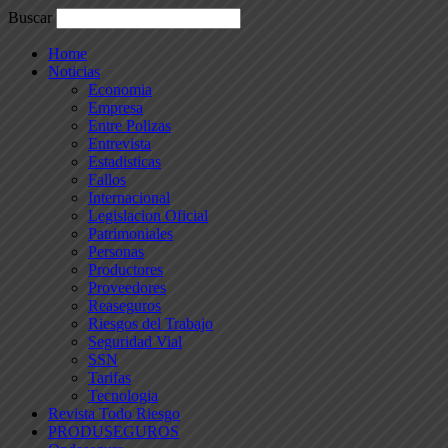
Buscar
Home
Noticias
Economia
Empresa
Entre Polizas
Entrevista
Estadisticas
Fallos
Internacional
Legislacion Oficial
Patrimoniales
Personas
Productores
Proveedores
Reaseguros
Riesgos del Trabajo
Seguridad Vial
SSN
Tarifas
Tecnologia
Revista Todo Riesgo
PRODUSEGUROS