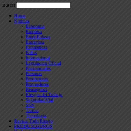
Buscar
Home
Noticias
Economia
Empresa
Entre Polizas
Entrevista
Estadisticas
Fallos
Internacional
Legislacion Oficial
Patrimoniales
Personas
Productores
Proveedores
Reaseguros
Riesgos del Trabajo
Seguridad Vial
SSN
Tarifas
Tecnologia
Revista Todo Riesgo
PRODUSEGUROS