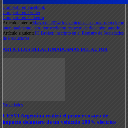
Compartir en Facebook
Compartir en Twitter
Compartir en LinkedIn
Artículo anterior
Marzo de 2024: los vehículos asegurados crecieron
interanualmente, pero retrocedieron respecto de diciembre pasado
Artículo siguiente
JH Broker, inscripto en el Registro de Sociedades
de Productores
ARTICULOS RELACIONADOS
MAS DEL AUTOR
Novedades
CESVI Argentina realizó el primer ensayo de
impacto delantero de un vehículo 100% eléctrico