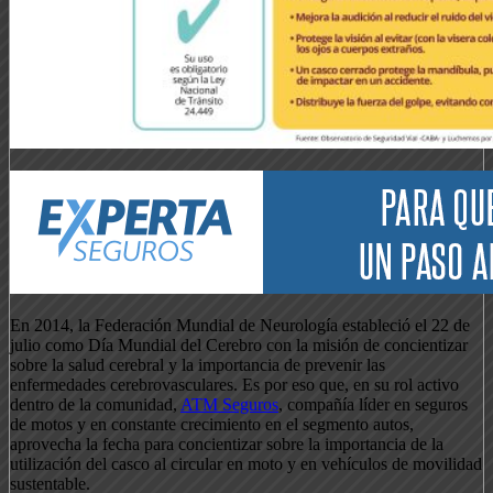
En 2014, la Federación Mundial de Neurología estableció el 22 de
julio como Día Mundial del Cerebro con la misión de concientizar
sobre la salud cerebral y la importancia de prevenir las
enfermedades cerebrovasculares. Es por eso que, en su rol activo
dentro de la comunidad,
ATM Seguros
, compañía líder en seguros
de motos y en constante crecimiento en el segmento autos,
aprovecha la fecha para concientizar sobre la importancia de la
utilización del casco al circular en moto y en vehículos de movilidad
sustentable.