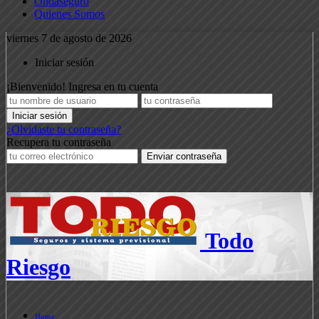
Ondaseguro
Quienes Somos
viernes 7 de agosto de 2026
Iniciar sesión
¡Bienvenido! Ingresa en tu cuenta
¿Olvidaste tu contraseña?
Recupera tu contraseña
Todo
Riesgo
Home