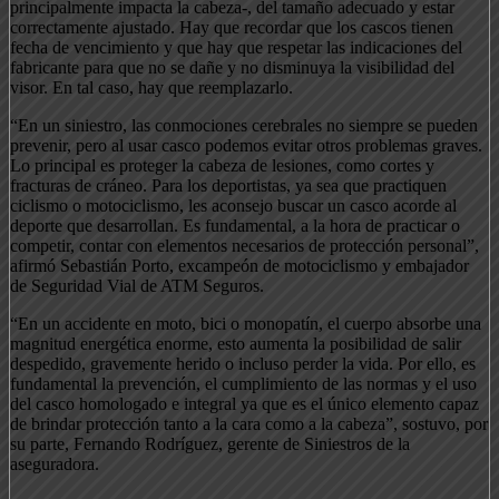
principalmente impacta la cabeza-, del tamaño adecuado y estar
correctamente ajustado. Hay que recordar que los cascos tienen
fecha de vencimiento y que hay que respetar las indicaciones del
fabricante para que no se dañe y no disminuya la visibilidad del
visor. En tal caso, hay que reemplazarlo.
“En un siniestro, las conmociones cerebrales no siempre se pueden
prevenir, pero al usar casco podemos evitar otros problemas graves.
Lo principal es proteger la cabeza de lesiones, como cortes y
fracturas de cráneo. Para los deportistas, ya sea que practiquen
ciclismo o motociclismo, les aconsejo buscar un casco acorde al
deporte que desarrollan. Es fundamental, a la hora de practicar o
competir, contar con elementos necesarios de protección personal”,
afirmó Sebastián Porto, excampeón de motociclismo y embajador
de Seguridad Vial de ATM Seguros.
“En un accidente en moto, bici o monopatín, el cuerpo absorbe una
magnitud energética enorme, esto aumenta la posibilidad de salir
despedido, gravemente herido o incluso perder la vida. Por ello, es
fundamental la prevención, el cumplimiento de las normas y el uso
del casco homologado e integral ya que es el único elemento capaz
de brindar protección tanto a la cara como a la cabeza”, sostuvo, por
su parte, Fernando Rodríguez, gerente de Siniestros de la
aseguradora.