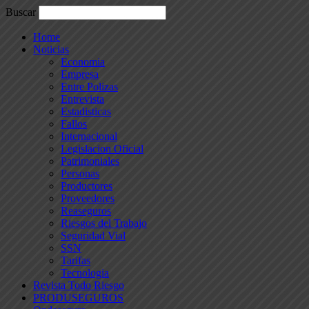
Buscar
Home
Noticias
Economia
Empresa
Entre Polizas
Entrevista
Estadisticas
Fallos
Internacional
Legislacion Oficial
Patrimoniales
Personas
Productores
Proveedores
Reaseguros
Riesgos del Trabajo
Seguridad Vial
SSN
Tarifas
Tecnologia
Revista Todo Riesgo
PRODUSEGUROS