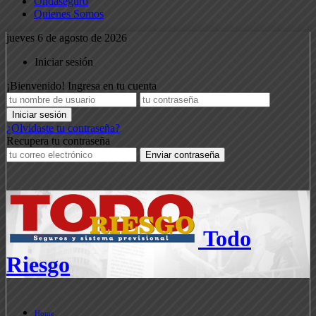
Ondaseguro
Quienes Somos
jueves 6 de agosto de 2026
Iniciar sesión
¡Bienvenido! Ingresa en tu cuenta
¿Olvidaste tu contraseña?
Recupera tu contraseña
Todo
Riesgo
Home