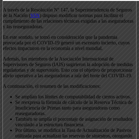
A través de la Resolución Nº 147, la Superintendencia de Seguros
de la Nación (
SSN
) dispuso modificar normas para facilitar el
cumplimiento de las relaciones técnicas exigidas a las aseguradoras
y las reaseguradoras.
En este sentido, se tomó en consideración que la pandemia
provocada por el COVID-19 generó un escenario incierto, cuyos
efectos impactaron en la economía a nivel mundial.
Además, los miembros de la Asociación Internacional de
Supervisores de Seguros (IAIS) sugirieron la adopción de medidas
regulatorias y de supervisión. Esto con el objetivo de proporcionar
alivio operativo a las aseguradoras a raíz del brote del COVID-19.
A continuación, el resumen de las modificaciones:
Se amplían los límites de computabilidad de ciertos activos.
Se reexpresa la fórmula de cálculo de la Reserva Técnica de
Insuficiencia de Primas tanto para aseguradoras como
reaseguradoras.
También se amplía el porcentaje de asignación de resultados
vinculado a la estructura financiera.
Por último, se modifica la Tasa de Actualización de Pasivos
utilizada para actualizar las reservas de siniestros, otorgando