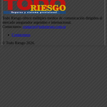
Todo Riesgo ofrece múltiples medios de comunicación dirigidos al
mercado asegurador argentino e internacional.
Contactanos:
contacto@todoriesgo.com.ar
Contactanos
© Todo Riesgo 2026.