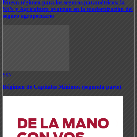
Nuevo régimen para los seguros paramétricos: la
SSN y Agricultura avanzan en la modernización del
seguro agropecuario
SSN
Régimen de Capitales Mínimos (segunda parte)