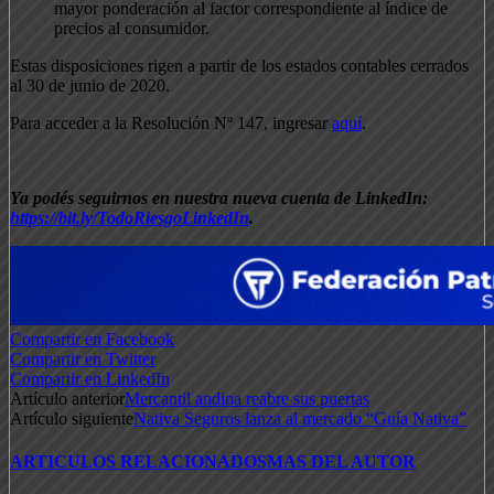
mayor ponderación al factor correspondiente al índice de
precios al consumidor.
Estas disposiciones rigen a partir de los estados contables cerrados
al 30 de junio de 2020.
Para acceder a la Resolución Nº 147, ingresar
aquí
.
Ya podés seguirnos en nuestra nueva cuenta de LinkedIn:
https://bit.ly/TodoRiesgoLinkedIn
.
Compartir en Facebook
Compartir en Twitter
Compartir en LinkedIn
Artículo anterior
Mercantil andina reabre sus puertas
Artículo siguiente
Nativa Seguros lanza al mercado “Guía Nativa”
ARTICULOS RELACIONADOS
MAS DEL AUTOR