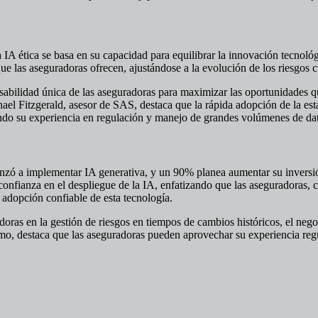
 IA ética se basa en su capacidad para equilibrar la innovación tecnoló
 que las aseguradoras ofrecen, ajustándose a la evolución de los riesgos
onsabilidad única de las aseguradoras para maximizar las oportunidades
ael Fitzgerald, asesor de SAS, destaca que la rápida adopción de la es
do su experiencia en regulación y manejo de grandes volúmenes de dato
zó a implementar IA generativa, y un 90% planea aumentar su inversió
confianza en el despliegue de la IA, enfatizando que las aseguradoras, c
 adopción confiable de esta tecnología.
adoras en la gestión de riesgos en tiempos de cambios históricos, el nego
smo, destaca que las aseguradoras pueden aprovechar su experiencia reg