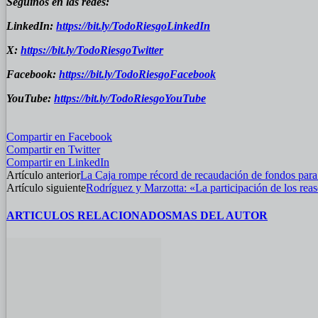
Seguinos en las redes:
LinkedIn:
https://bit.ly/TodoRiesgoLinkedIn
X:
https://bit.ly/TodoRiesgoTwitter
Facebook:
https://bit.ly/TodoRiesgoFacebook
YouTube:
https://bit.ly/TodoRiesgoYouTube
Compartir en Facebook
Compartir en Twitter
Compartir en LinkedIn
Artículo anterior
La Caja rompe récord de recaudación de fondos pa
Artículo siguiente
Rodríguez y Marzotta: «La participación de los re
ARTICULOS RELACIONADOS
MAS DEL AUTOR