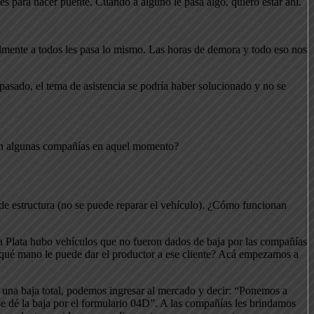
les para hacer puente. Cuando a alguno le pasa algo, quiero estar ahí.
ealmente a todos les pasa lo mismo. Las horas de demora y todo eso nos
 pasado, el tema de asistencia se podría haber solucionado y no se
con algunas compañías en aquel momento?
 de estructura (no se puede reparar el vehículo). ¿Cómo funcionan
a Plata hubo vehículos que no fueron dados de baja por las compañías
¿qué mano le puede dar el productor a ese cliente? Acá empezamos a
n una baja total, podemos ingresar al mercado y decir: “Ponemos a
se dé la baja por el formulario 04D”. A las compañías les brindamos