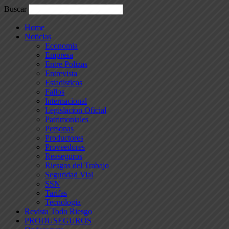
Buscar
Home
Noticias
Economia
Empresa
Entre Polizas
Entrevista
Estadisticas
Fallos
Internacional
Legislacion Oficial
Patrimoniales
Personas
Productores
Proveedores
Reaseguros
Riesgos del Trabajo
Seguridad Vial
SSN
Tarifas
Tecnologia
Revista Todo Riesgo
PRODUSEGUROS