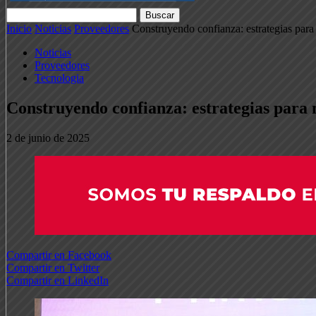
Inicio
Noticias
Proveedores
Construyendo confianza: estrategias para m
Noticias
Proveedores
Tecnologia
Construyendo confianza: estrategias para m
2 de junio de 2025
Compartir en Facebook
Compartir en Twitter
Compartir en LinkedIn