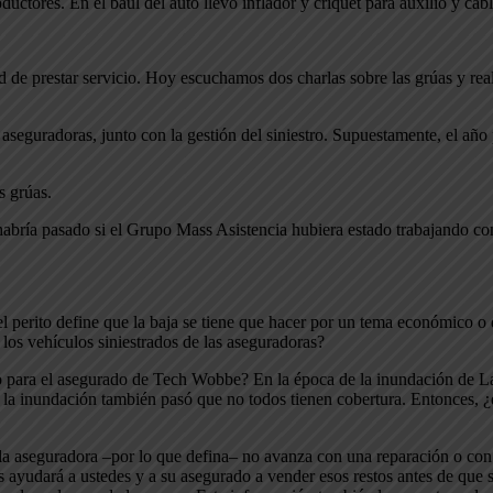
uctores. En el baúl del auto llevo inflador y criquet para auxilio y cab
dad de prestar servicio. Hoy escuchamos dos charlas sobre las grúas y r
 aseguradoras, junto con la gestión del siniestro. Supuestamente, el año
s grúas.
abría pasado si el Grupo Mass Asistencia hubiera estado trabajando 
el perito define que la baja se tiene que hacer por un tema económico o
los vehículos siniestrados de las aseguradoras?
cio para el asegurado de Tech Wobbe? En la época de la inundación de L
la inundación también pasó que no todos tienen cobertura. Entonces, 
e la aseguradora –por lo que defina– no avanza con una reparación o co
 ayudará a ustedes y a su asegurado a vender esos restos antes de que 