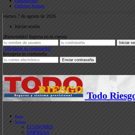
Ondaseguro
Quienes Somos
viernes 7 de agosto de 2026
Iniciar sesión
¡Bienvenido! Ingresa en tu cuenta
¿Olvidaste tu contraseña?
Recupera tu contraseña
Todo Riesg
Home
Noticias
ECONOMIA
EMPRESA