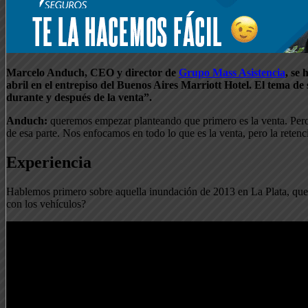
Marcelo Anduch, CEO y director de
Grupo Mass Asistencia
, se
abril en el entrepiso del Buenos Aires Marriott Hotel. El tema de
durante y después de la venta”.
Anduch:
queremos empezar planteando que primero es la venta. Pero,
de esa parte. Nos enfocamos en todo lo que es la venta, pero la retenc
Experiencia
Hablemos primero sobre aquella inundación de 2013 en La Plata, que
con los vehículos?