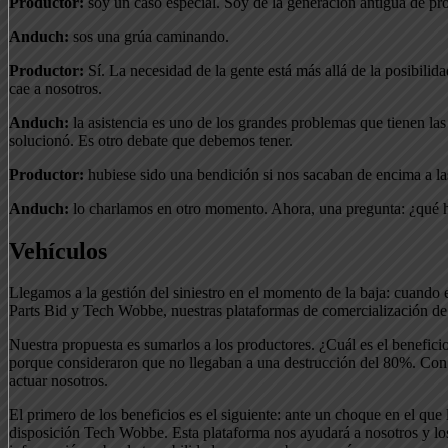
Productor:
soy un caso especial. Soy de la generación antigua de prod
Anduch:
sos una grúa caminando.
Productor:
Sí. La necesidad de la gente está más allá de la posibili
cae a nosotros.
Anduch:
la asistencia es uno de los grandes problemas que tienen las
solucionó. Es otro debate que debemos tener.
Productor:
hubiese sido una bendición si nos sacaban de encima a la
Anduch:
lo charlamos en otro momento. Ahora, una pregunta: ¿qué h
Vehículos
Llegamos a la gestión del siniestro en el momento de la baja: cuando 
Parts Bid y Tech Wobbe, nuestras plataformas de comercialización de 
Nuestra propuesta es sumarlos a los productores. ¿Cuál es el benefi
porque consideraron que no llegaban a una destrucción del 80%. Con 
actuar nosotros.
El primero de los beneficios es el siguiente: ante un choque en el qu
disposición Tech Wobbe. Esta plataforma nos ayudará a nosotros y los