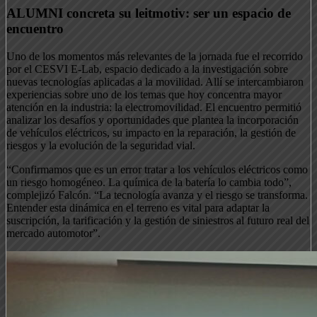
ALUMNI concreta su leitmotiv: ser un espacio de
encuentro
Uno de los momentos más relevantes de la jornada fue el recorrido
por el CESVI E-Lab, espacio dedicado a la investigación sobre
nuevas tecnologías aplicadas a la movilidad. Allí se intercambiaron
experiencias sobre uno de los temas que hoy concentra mayor
atención en la industria: la electromovilidad. El encuentro permitió
analizar los desafíos y oportunidades que plantea la incorporación
de vehículos eléctricos, su impacto en la reparación, la gestión de
riesgos y la evolución de la seguridad vial.
“Confirmamos que es un error tratar a los vehículos eléctricos como
un riesgo homogéneo. La química de la batería lo cambia todo”,
complejizó Falcón. “La tecnología avanza y el riesgo se transforma.
Entender esta dinámica en el terreno es vital para adaptar la
suscripción, la tarificación y la gestión de siniestros al futuro real del
mercado automotor”.