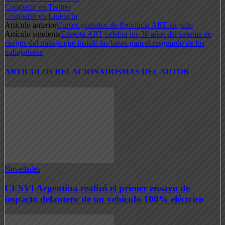
Compartir en Twitter
Compartir en LinkedIn
Artículo anterior
Cursos gratuitos de Provincia ART en julio
Artículo siguiente
Experta ART celebra los 30 años del sistema de
riesgos del trabajo que instaló las bases para el resguardo de los
trabajadores
ARTICULOS RELACIONADOS
MAS DEL AUTOR
Novedades
CESVI Argentina realizó el primer ensayo de
impacto delantero de un vehículo 100% eléctrico