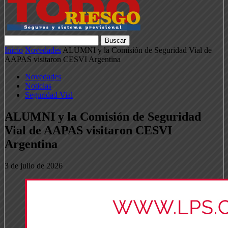
Inicio
Novedades
ALUMNI y la Comisión de Seguridad Vial de
AAPAS visitaron CESVI Argentina
Novedades
Noticias
Seguridad Vial
ALUMNI y la Comisión de Seguridad
Vial de AAPAS visitaron CESVI
Argentina
3 de julio de 2026