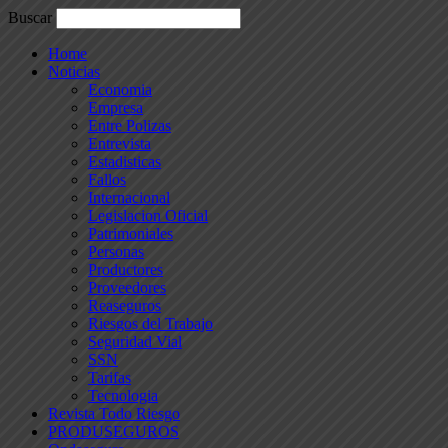
Buscar
Home
Noticias
Economia
Empresa
Entre Polizas
Entrevista
Estadisticas
Fallos
Internacional
Legislacion Oficial
Patrimoniales
Personas
Productores
Proveedores
Reaseguros
Riesgos del Trabajo
Seguridad Vial
SSN
Tarifas
Tecnologia
Revista Todo Riesgo
PRODUSEGUROS