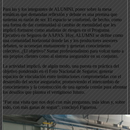
Para las y los integrantes de ALUMNI, poner sobre la mesa
temáticas que demandan reflexión y debate es una premisa que
sustenta su razón de ser. El espacio se conformó, de hecho, como
una forma de dar continuidad al cambio de mentalidad que les
implicó formarse como analistas de riesgos en el Programa
Ejecutivo en Seguros de AAPAS. Hoy, ALUMNI se define como
una comunidad horizontal donde las y los productores asesores
debaten, se aconsejan mutuamente y generan conocimiento
colectivo. ¿El objetivo? Sumar profesionalismo para volcar tanto a
sus propios clientes como al sistema asegurador en su conjunto.
La actividad implicó, de algún modo, una puesta en práctica del
objetivo ponderado en el Foro Nacional de Seguros: generar
espacios de vinculación entre instituciones comprometidas con el
desarrollo del sector asegurador, promoviendo el intercambio de
conocimientos y la construcción de una agenda común para afrontar
los desafíos que plantea el vertiginoso futuro.
“Fue una visita que nos dejó con más preguntas, más ideas y, sobre
todo, con más ganas de seguir”, concluyó Figueroa.