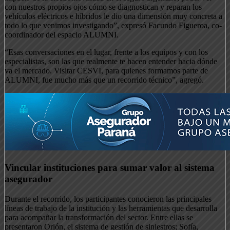
con nuestros propios ojos cómo se diagnostican y reparan los
vehículos eléctricos e híbridos le dio una dimensión muy concreta a
todo lo que venimos investigando”, expresó Facundo Figueroa, co-
coordinador del espacio ALUMNI.
“Esas conversaciones en el lugar, frente a los equipos y con los
especialistas, son las que realmente te hacen entender hacia dónde
va el mercado. Visitar CESVI, para quienes formamos parte de
ALUMNI, fue mucho más que un recorrido técnico”, agregó.
Vincular instituciones para sumar valor al sistema
asegurador
Durante el recorrido, los participantes conocieron las principales
líneas de trabajo de la institución y las herramientas que desarrolla
para acompañar la transformación del sector. Entre ellas se
presentaron Orión, el sistema de gestión de siniestros; Sofía,