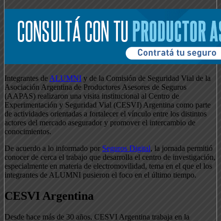
Integrantes de
ALUMNI
y de la Comisión de Seguridad Vial de la
Asociación Argentina de Productores Asesores de Seguros
(AAPAS) realizaron una visita institucional al Centro de
Experimentación y Seguridad Vial (CESVI) Argentina como parte
de actividades orientadas a fortalecer el vínculo entre los distintos
actores del mercado asegurador y promover el intercambio de
conocimientos.
De acuerdo a lo informado por
Seguros Digital
, la jornada permitió
conocer de cerca el trabajo que desarrolla el centro de investigación,
especialmente en materia de electromovilidad, tema en el que el los
integrantes de ALUMNI pusieron el foco en el último tiempo.
CESVI Argentina
Desde hace más de 30 años, CESVI Argentina trabaja en la