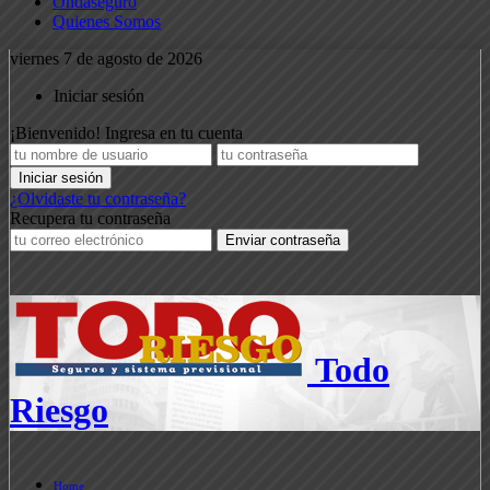
Ondaseguro
Quienes Somos
viernes 7 de agosto de 2026
Iniciar sesión
¡Bienvenido! Ingresa en tu cuenta
¿Olvidaste tu contraseña?
Recupera tu contraseña
Todo
Riesgo
Home