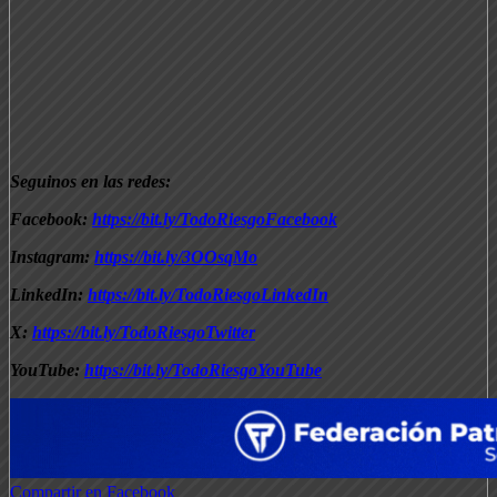
Seguinos en las redes:
Facebook:
https://bit.ly/TodoRiesgoFacebook
Instagram:
https://bit.ly/3OOsqMo
LinkedIn:
https://bit.ly/TodoRiesgoLinkedIn
X:
https://bit.ly/TodoRiesgoTwitter
YouTube:
https://bit.ly/TodoRiesgoYouTube
Compartir en Facebook