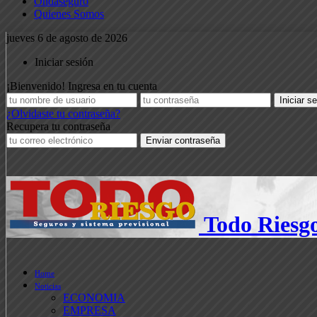
Ondaseguro
Quienes Somos
jueves 6 de agosto de 2026
Iniciar sesión
¡Bienvenido! Ingresa en tu cuenta
¿Olvidaste tu contraseña?
Recupera tu contraseña
Todo Riesg
Home
Noticias
ECONOMIA
EMPRESA