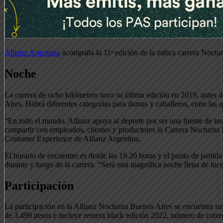
Allianz Argentina
acompaña la 11ᵃ edición de la mítica carrera Noctu
Noche
La carrera de ocho kilómetros tuvo su última edición en 2019, antes
Aires. Habrá diferentes categorías para damas y caballeros, entre las q
“En todo el mundo, Allianz apoya al deporte por ser una fuente de in
compartir con empleados, clientes y productores la Carrera Nocturna 
Costumer Experience de Allianz Argentina.
El horario de encuentro es desde las 19.20 horas y el punto de partida
durante y luego de la carrera. “Será una magnífica noche llena de lu
Participación
La participación en la Allianz Nocturna Buenos Aires se encuentra suj
de 3.499 pesos e incluye remera black edición 2022, número de corred