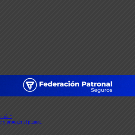
tación”
 y proteger el planeta