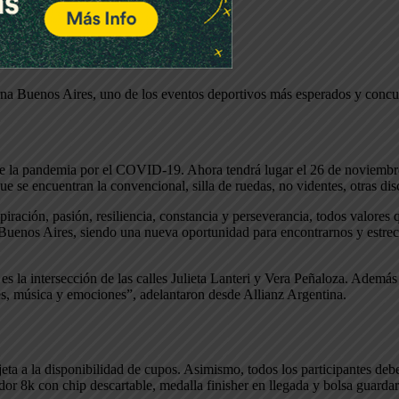
rna Buenos Aires, uno de los eventos deportivos más esperados y concur
 de la pandemia por el COVID-19. Ahora tendrá lugar el 26 de noviemb
ue se encuentran la convencional, silla de ruedas, no videntes, otras dis
spiración, pasión, resiliencia, constancia y perseverancia, todos valo
Buenos Aires, siendo una nueva oportunidad para encontrarnos y estrech
 es la intersección de las calles Julieta Lanteri y Vera Peñaloza. Ademá
ces, música y emociones”, adelantaron desde Allianz Argentina.
eta a la disponibilidad de cupos. Asimismo, todos los participantes debe
or 8k con chip descartable, medalla finisher en llegada y bolsa guardar