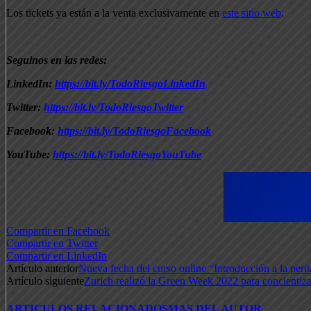
Los tickets ya están a la venta exclusivamente en
este sitio web
.
Seguinos en las redes:
LinkedIn:
https://bit.ly/TodoRiesgoLinkedIn
Twitter:
https://bit.ly/TodoRiesgoTwitter
Facebook:
https://bit.ly/TodoRiesgoFacebook
YouTube:
https://bit.ly/TodoRiesgoYouTube
Compartir en Facebook
Compartir en Twitter
Compartir en LinkedIn
Artículo anterior
Nueva fecha del curso online “Introducción a la peri
Artículo siguiente
Zurich realizó la Green Week 2022 para concientizar
ARTICULOS RELACIONADOS
MAS DEL AUTOR