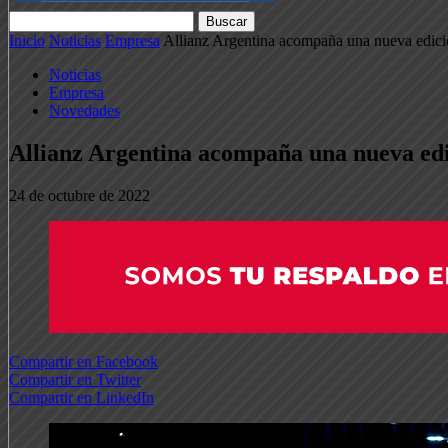
Inicio
Noticias
Empresa
Allianz Argentina acompaña una nueva edici
Noticias
Empresa
Novedades
Allianz Argentina acompaña una nueva edi
24 de octubre de 2022
Compartir en Facebook
Compartir en Twitter
Compartir en LinkedIn