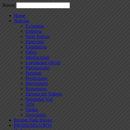
Buscar
Home
Noticias
Economia
Empresa
Entre Polizas
Entrevista
Estadisticas
Fallos
Internacional
Legislacion Oficial
Patrimoniales
Personas
Productores
Proveedores
Reaseguros
Riesgos del Trabajo
Seguridad Vial
SSN
Tarifas
Tecnologia
Revista Todo Riesgo
PRODUSEGUROS