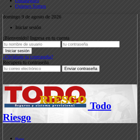
Ondaseguro
Quienes Somos
domingo 9 de agosto de 2026
Iniciar sesión
¡Bienvenido! Ingresa en tu cuenta
¿Olvidaste tu contraseña?
Recupera tu contraseña
Todo
Riesgo
Home