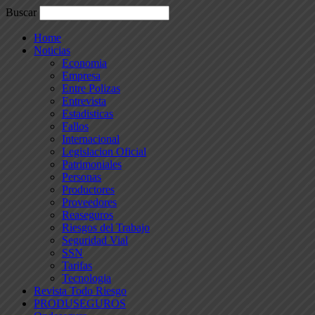
Buscar
Home
Noticias
Economia
Empresa
Entre Polizas
Entrevista
Estadisticas
Fallos
Internacional
Legislacion Oficial
Patrimoniales
Personas
Productores
Proveedores
Reaseguros
Riesgos del Trabajo
Seguridad Vial
SSN
Tarifas
Tecnologia
Revista Todo Riesgo
PRODUSEGUROS