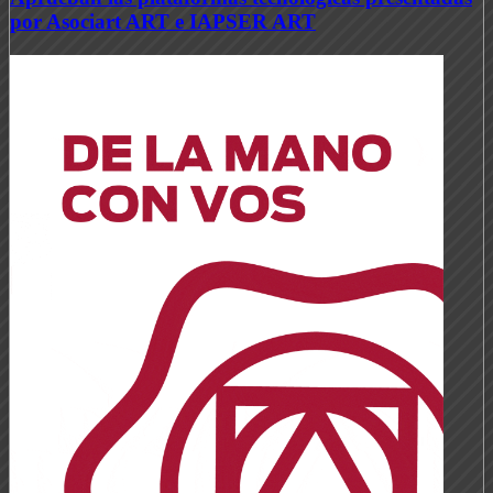
por Asociart ART e IAPSER ART