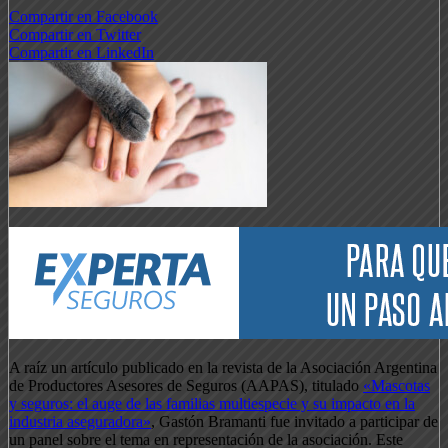
Compartir en Facebook
Compartir en Twitter
Compartir en LinkedIn
A raíz un artículo publicado en la revista de la Asociación Argentina
de Productores Asesores de Seguros (AAPAS), titulado
«Mascotas
y seguros: el auge de las familias multiespecie y su impacto en la
industria aseguradora»
, Gastón Bramanti fue invitado a participar de
un panel sobre el tema en representación de la asociación. Este