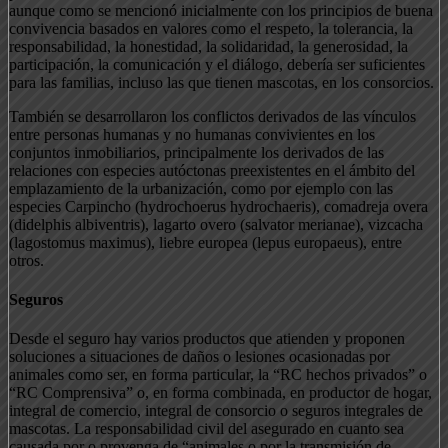
aunque como se mencionó inicialmente con los principios de buena
convivencia basados en valores como el respeto, la tolerancia, la
responsabilidad, la honestidad, la solidaridad, la generosidad, la
participación, la comunicación y el diálogo, debería ser suficientes
para las familias, incluso las que tienen mascotas, en los consorcios.
También se desarrollaron los conflictos derivados de las vínculos
entre personas humanas y no humanas convivientes en los
conjuntos inmobiliarios, principalmente los derivados de las
relaciones con especies autóctonas preexistentes en el ámbito del
emplazamiento de la urbanización, como por ejemplo con las
especies Carpincho (hydrochoerus hydrochaeris), comadreja overa
(didelphis albiventris), lagarto overo (salvator merianae), vizcacha
(lagostomus maximus), liebre europea (lepus europaeus), entre
otros.
Seguros
Desde el seguro hay varios productos que atienden y proponen
soluciones a situaciones de daños o lesiones ocasionadas por
animales como ser, en forma particular, la “RC hechos privados” o
“RC Comprensiva” o, en forma combinada, en productor de hogar,
integral de comercio, integral de consorcio o seguros integrales de
mascotas. La responsabilidad civil del asegurado en cuanto sea
causada por o provenga de “animales o por la transmisión de